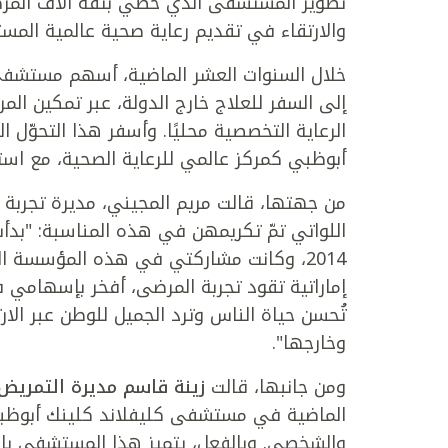
تطوير المستشفى الذي حظي بثقة آلاف المرض
والارتقاء في تقديم رعاية صحية عالمية المست
خلال السنوات العشر الماضية، أسهم مستشفى 
إلى السفر للعلاج خارج الدولة، عبر تمكين ا
الرعاية التخصصية محليًا. وأسفر هذا التحوّل ا
أبوظبي كمركز عالمي للرعاية الصحية، مع استقطاب المس
من جهتها، قالت مريم المجيني، مديرة تجربة
اللواتي تمّ تكريمهن في هذه المناسبة: "ب
2014، وكانت مشاركتي في هذه المؤسسة ال
إماراتية تقود تجربة المرضى، أفخر بإسهامي 
تُحسن حياة الناس وترد الجميل للوطن عبر الارت
وخارجها".
ومن جانبها، قالت
زينة قاسم مديرة التمريض ل
الماضية في مستشفى كليفلاند كلينك أبوظبي
والشخصي. وبالفعل، يتميز هذا المستشفى بال