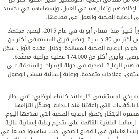
ا لإخلاصهم وتفانيهم في العمل، وإسهامهم في تجسيد
ي الرعاية الصحية والعمل في قطاعها.
شهد مستشفى كليفلاند كلينك أبوظبي تطوراً كبيراً منذ افتتاح أبوابه في عام 2015، ليصبح مجتمعًا
مزدهرًا يضم أكثر من 5,700 موظف وموظفة من أكثر من 80 جنسية. ويضم فريق المستشفى أكثر من
يبًا، و1,700 ممرض وممرضة، و590 من كوادر الرعاية الصحية المساندة. وخلال عقده الأول، سجّل
المستشفى أكثر من 6.8 مليون مراجعة مع المرضى، وأجرى أكثر من 174,000 عملية جراحية معقّدة،
هيم الرعاية الصحية في دولة الإمارات والمنطقة على
ستوى، وعلاجات متقدمة، ورعاية إنسانية يسهل الوصول
لتنفيذي لمستشفى كليفلاند كلينك أبوظبي
: "في إطار
ا بالكفاءات التي رافقتنا منذ البداية، وشكّل التزامها
يرة الابتكار وتطوّر الرعاية الصحية التي نقدّمها اليوم.
التنا الثلاثية القائمة على تقديم رعاية إنسانية عالية
دريب العاملين في القطاع الصحي، حيث ساهموا جميعاً في