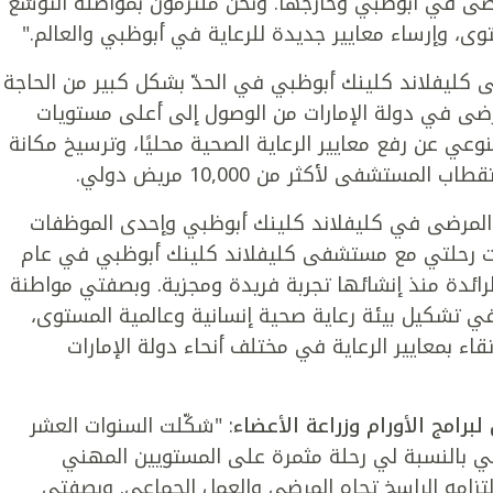
ى في أبوظبي وخارجها. ونحن ملتزمون بمواصلة التوسّع
وى، وإرساء معايير جديدة للرعاية في أبوظبي والعالم."
كليفلاند كلينك أبوظبي في الحدّ بشكل كبير من الحاجة
لمرضى في دولة الإمارات من الوصول إلى أعلى مستويات
لنوعي عن رفع معايير الرعاية الصحية محليًا، وترسيخ مكانة
تشفى لأكثر من 10,000 مريض دولي.
 المرضى في كليفلاند كلينك أبوظبي وإحدى الموظفات
دأت رحلتي مع مستشفى كليفلاند كلينك أبوظبي في عام
رائدة منذ إنشائها تجربة فريدة ومجزية. وبصفتي مواطنة
في تشكيل بيئة رعاية صحية إنسانية وعالمية المستوى،
قاء بمعايير الرعاية في مختلف أنحاء دولة الإمارات
برامج الأورام وزراعة الأعضاء
: "شكّلت السنوات العشر
 بالنسبة لي رحلة مثمرة على المستويين المهني
تزامه الراسخ تجاه المرضى والعمل الجماعي. وبصفتي