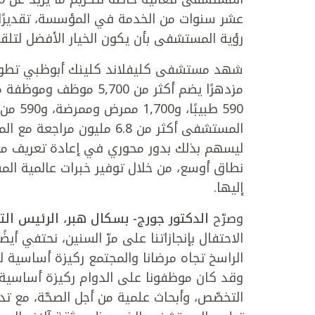
عشر سنوات من الخدمة في المؤسسة، تقديرً
رؤية المستشفى بأن يكون الخيار الأفضل لتلق
590 طب
ليسهم بذلك بدور محوري في إعادة تعريف مفا
نطاق أوسع، من خلال توفير خبرات عالمية الم
إليها.
وصرّح
الدكتور جورج- بسكال هبر، الرئيس ا
الاحتفال بإنجازاتنا على مرّ السنين، نحتفي أيضً
الراسخ تجاه مرضانا والمجتمع ركيزة أساسية لمس
وقد كان موظفونا على الدوام ركيزة أساسية لرس
التخصّص، وأبحاث علمية من أجل الصحّة، مع ت