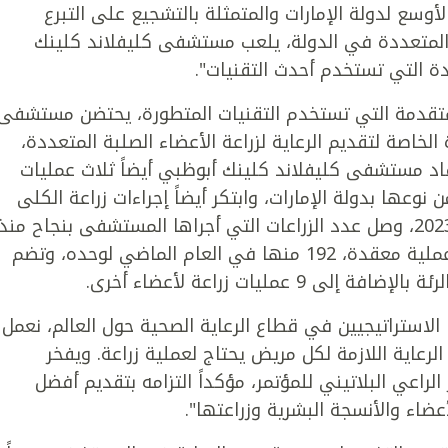
الأوسع لدولة الإمارات والمتمثلة بالتشجيع على التبرع
عضاء المتعددة في الدولة، يلعب مستشفى كليفلاند كلينك
قدة التي تستخدم أحدث التقنيات".
المتقدمة التي تستخدم التقنيات المتطورة، يحتضن مستشفى
الخاصة لتقديم الرعاية لزراعة الأعضاء الصلبة المتعددة،
ا قاد مستشفى كليفلاند كلينك أبوظبي أيضاً ثلاث عمليات
عها بدولة الإمارات، وابتكر أيضاً إجراءات زراعة الكلى
بمساعدة الروبوت في الدولة. وبنهاية العام 2023، وصل عدد الزراعات التي أجراها المستشفى بنجاح منذ
بدء البرنامج وحتى نهاية عام 2023 إلى 530 عملية معقدة، 192 منها في العام الماضي لوحده، وتضم
الاستراتيجيين في قطاع الرعاية الصحية حول العالم، نعمل
عاية اللازمة لكل مريض يحتاج لعملية زراعة. ويفخر
اعي البلاتيني للمؤتمر، مؤكداً التزامه بتقديم أفضل
عضاء والأنسجة البشرية وزراعتها".