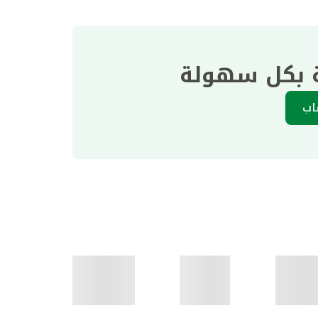
ة بكل سهولة
اب