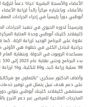
الأعضاء والأنسجة البشرية ’حياة‘ دعماً للرؤية 
بالأعضاء. وباعتباره مركزاً رائداً لزراعة الأ
أبوظبي دوراً رئيسياً في إجراء الجراحات المع
وترسيخاً لدوره الحيوي في تنفيذ الجراحات 
كليفلاند كلينك أبوظبي وحدة العناية المركزة 
علاوة على البرنامج الوحيد لزراعة الرئة.. كم
جراحية لتبادل الكلى في خطوة هي الأولى من نو
98 عملية زراعة كبد، و69 للكلية، و16 لزراعة الرئة بالإضافة إلى 9 عمليات زراعة لأعضاء أخرى.
وأضاف الدكتور سنكري: "بالتعاون مع شركائنا 
على دعم هدف نبيل يتمثل في توفير خدمات الر
مستشفى كليفلاند كلينك أبوظبي بتولي دور الر
المخرجات العلاجية للمرضى عبر دعم التبرع بالأ