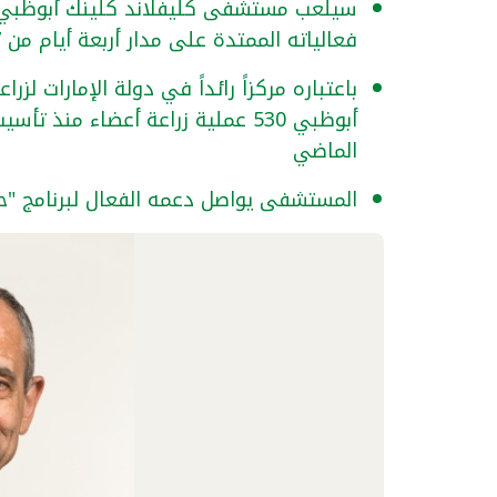
سيلعب مستشفى كليفلاند كلينك أبوظبي دورا
فعالياته الممتدة على مدار أربعة أيام من 27 ولغاية 30 يناير 2024
باعتباره مركزاً رائداً في دولة الإمارات ل
الماضي
المستشفى يواصل دعمه الفعال لبرنامج "ح