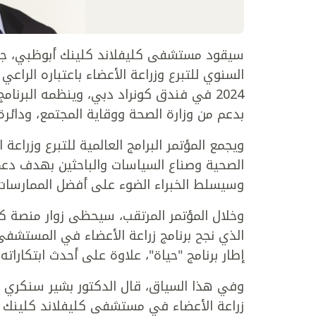
2024 في فندق كونراد دبي، وينظمه البرنام
بدعم من وزارة الصحة ووقاية المجتمع، ودائر
ويجمع المؤتمر البرامج العالمية للتبرع وزراع
الصحية وصناع السياسات والباحثين بهدف دعم
وسيسلط الخبراء الضوء على أفضل الممارسات ف
وخلال المؤتمر المرتقب، سيحظى زوار منصة كلي
إطار برنامج "حياة"، علاوة على أحدث ابتكارات
وفي هذا السياق، قال الدكتور بشير سنكري ر
زراعة الأعضاء في مستشفى كليفلاند كلينك أبو