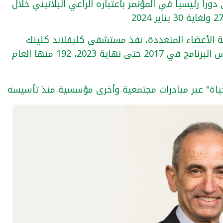
ً رئيسياً في المؤتمر باعتباره الراعي البلاتيني خلال
زراعة الأعضاء المتعددة، نفذ مستشفى كليفلاند كلينك
أبوظبي 530 عملية زراعة أعضاء منذ تأسيس البرنامج في 2017 حتى نهاية 2023، 192 منها العام
ياة" عبر مبادرات مجتمعية وأخرى مؤسسية منذ تأسيسه