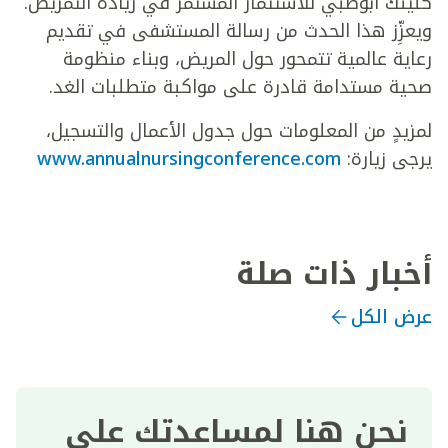
كلينك أبوظبي للاستثمار المستمر في ريادة التمريض.
ويعزِّز هذا الحدث من رسالة المستشفى في تقديم
رعاية عالمية تتمحور حول المريض، وبناء منظومة
صحية مستدامة قادرة على مواكبة متطلبات الغد.
لمزيدٍ من المعلومات حول جدول الأعمال والتسجيل،
يرجى زيارة:
www.annualnursingconference.com
أخبار ذات صلة
عرض الكل
نحن هنا لمساعدتك على