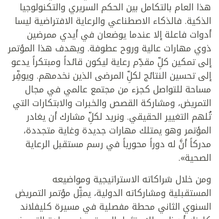
هذا العام بالتكامل بين الحكم السريري والتكنولوجيا
الذكية. فالذكاء الاصطناعي والرعاية الافتراضية ليسا
أدوات فاعلة إلا عندما يوضعان في أيدي ممرضين
ذوي مهارات عالية وروح عطوفة. ويهدف هذا المؤتمر
إلى تمكين كلِّ مقدِّم رعاية ليكون قائداً ومبتكراً يدعو
إلى تحسين النتائج لكلِّ المرضى الذين نخدمهم. ويوفِّر
مساحة للتواصل كجزء من مجتمع عالمي في مجال
التمريض، ومشاركة القصص والخبرات والابتكارات التي
تُلهم التغيير الحقيقي. ونريد لكلِّ مشارك أن يغادر
المؤتمر وهو يمتلك مهارات جديدة وغاية متجددة،
مدركاً أنَّ له دوراً محورياً في رسم مستقبل الرعاية
الصحية».
ومن خلال شراكاته الاستراتيجية ومواضيعه
المستقبلية ومشاركاته الدولية، يمثِّل مؤتمر التمريض
السنوي الثاني محطة مفصلية في مسيرة كليفلاند