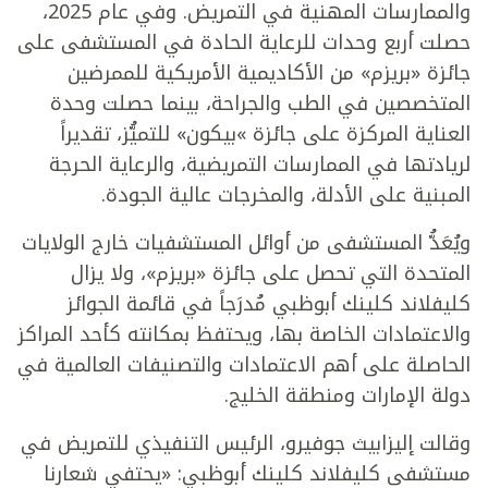
والممارسات المهنية في التمريض. وفي عام 2025،
حصلت أربع وحدات للرعاية الحادة في المستشفى على
جائزة «بريزم» من الأكاديمية الأمريكية للممرضين
المتخصصين في الطب والجراحة، بينما حصلت وحدة
العناية المركزة على جائزة »بيكون» للتميُّز، تقديراً
لريادتها في الممارسات التمريضية، والرعاية الحرجة
المبنية على الأدلة، والمخرجات عالية الجودة.
ويُعَدُّ المستشفى من أوائل المستشفيات خارج الولايات
المتحدة التي تحصل على جائزة «بريزم»، ولا يزال
كليفلاند كلينك أبوظبي مُدرَجاً في قائمة الجوائز
والاعتمادات الخاصة بها، ويحتفظ بمكانته كأحد المراكز
الحاصلة على أهم الاعتمادات والتصنيفات العالمية في
دولة الإمارات ومنطقة الخليج.
وقالت إليزابيث جوفيرو، الرئيس التنفيذي للتمريض في
مستشفى كليفلاند كلينك أبوظبي: «يحتفي شعارنا