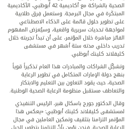
الصحية بالشراكة مع أكاديمية 42 أبوظبي، الأكاديمية
المبتكَرة في مجال البرمجة. وستعمل فِرق طلابية
على تطوير حلول قائمة على الذكاء الاصطناعي
لمواجهة تحديات سريرية واقعية، وسيُعرَض المفهوم
الفائز مباشرة خلال المؤتمر، على أن تبدأ تجربته خلال
تدريب داخلي مدته ستة أشهر في مستشفى
كليفلاند كلينك أبوظبي.
وتشكِّل الشراكات والمبادرات هذا العام تذكيراً قوياً
بنهج دولة الإمارات المتكامل في تطوير الرعاية
الصحية، حيث يقود التعاون بين التعليم والابتكار
والتعاطف مستقبل منظومة الرعاية الصحية الوطنية.
وقال الدكتور جورج باسكال هبر، الرئيس التنفيذي
لمستشفى كليفلاند كلينك أبوظبي: «يعكس هذا
المؤتمر التزامنا بتثقيف وتمكين العاملين في مجال
الرعاية الصحية. فنحن نؤمن بأنَّ التزامنا بتطوير الجيل