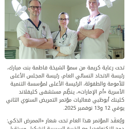
تحت رعاية كريمة من سموّ الشيخة فاطمة بنت مبارك،
رئيسة الاتحاد النسائي العام، رئيسة المجلس الأعلى
للأمومة والطفولة، الرئيسة الأعلى لمؤسسة التنمية
الأسرية «أم الإمارات»، ينظِّم مستشفى كليفلاند
كلينك أبوظبي فعاليات مؤتمر التمريض السنوي الثاني
يومَي 12 و13 نوفمبر 2025.
ويُعقَد المؤتمر هذا العام تحت شعار «الممرض الذكي:
دمج التكنولوجيا مع الخبرة السريرية لتشكيل مستقبل