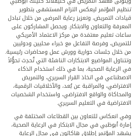
ويتولى معهد التمريض في كليفلاند كلينك أبوظبي
تنظيم المؤتمر ليعكس التزام المستشفى بتطوير
قيادات التمريض، وتعزيز رعاية المرضى من خلال تبادل
المعرفة والتعاون والابتكار. ويحصل المشاركون على
ساعات تعليم معتمَدة من مركز الاعتماد الأمريكي
للتمريض، وفرصة التفاعل مع خبراء محليين ودوليين
من خلال جلسات حوارية وورش عمل ومحاضرات رئيسية.
وتتناول المواضيع الابتكارات الناشئة التي تُحدِث تحوُّلاً
في الرعاية الصحية، بما في ذلك استخدام الذكاء
الاصطناعي في اتخاذ القرار السريري، والتمريض
الافتراضي، والمراقبة عن بُعد، والأخلاقيات الرقمية،
والمحاكاة والواقع الافتراضي، واستخدام الشخصيات
الافتراضية في التعليم السريري.
وفي انعكاس للتعاون بين القطاعات المختلفة في
إمارة أبوظبي في مجال الابتكار في الرعاية الصحية،
يشهد المؤتمر إطلاق هاكاثون في مجال الرعاية