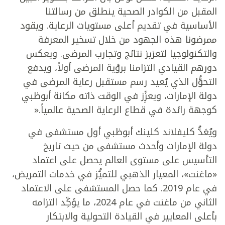
المقبل من الكوادر الصحية ينطلق من رسالتنا
الأساسية في تقديم أعلى مستويات الرعاية. ويقود
ممرضونا هذه الجهود من خلال تسخير المعرفة
والتكنولوجيا لتعزيز نتائج وتجارب المرضى. ويعكس
دورهم القيادي التزامنا برؤية المرضى أولاً، ويدفع
التحوُّل الذي يُعيد رسم مستقبل رعاية المرضى في
دولة الإمارات، ويعزِّز في الوقت ذاته مكانة أبوظبي
كوجهة رائدة في قطاع الرعاية الصحية عالمياً.«
ويُعَدُّ كليفلاند كلينك أبوظبي أول مستشفى في
دولة الإمارات وأحدث مستشفى من حيث تاريخ
التأسيس على مستوى العالم يحصل على اعتماد
«ماغنت»، المعيار الذهبي للتميُّز في خدمات التمريض،
في عام 2019. كما حصل المستشفى على الاعتماد
الثاني من ماغنت في عام 2024، ما يؤكِّد التزامه
بأعلى المعايير في القيادة التحولية والابتكار