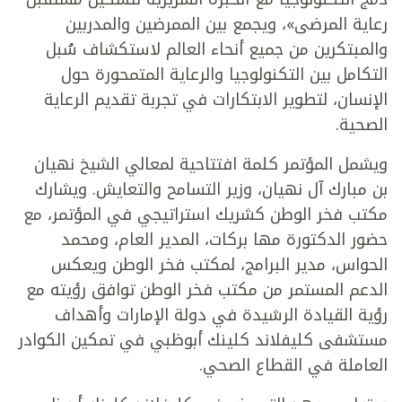
رعاية المرضى»، ويجمع بين الممرضين والمدربين
والمبتكرين من جميع أنحاء العالم لاستكشاف سُبل
التكامل بين التكنولوجيا والرعاية المتمحورة حول
الإنسان، لتطوير الابتكارات في تجربة تقديم الرعاية
الصحية.
ويشمل المؤتمر كلمة افتتاحية لمعالي الشيخ نهيان
بن مبارك آل نهيان، وزير التسامح والتعايش. ويشارك
مكتب فخر الوطن كشريك استراتيجي في المؤتمر، مع
حضور الدكتورة مها بركات، المدير العام، ومحمد
الحواس، مدير البرامج، لمكتب فخر الوطن ويعكس
الدعم المستمر من مكتب فخر الوطن توافق رؤيته مع
رؤية القيادة الرشيدة في دولة الإمارات وأهداف
مستشفى كليفلاند كلينك أبوظبي في تمكين الكوادر
العاملة في القطاع الصحي.