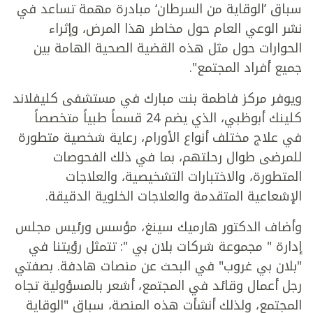
سباق ’الوقاية من السرطان‘ مبادرة مهمة تساعد في
نشر الوعي العام حول مخاطر هذا المرض، وإثراء
الحوارات حول مثل هذه القضية الصحية الهامة بين
جميع أفراد المجتمع".
ويوفر مركز فاطمة بنت مبارك في مستشفى كليفلاند
كلينك أبوظبي، الذي يضم 24 قسماً طبياً متخصصاً
في علاج مختلف أنواع الأورام، رعاية شخصية متطورة
للمرضى طوال رحلتهم، بما في ذلك الفحوصات
المتطورة، والاختبارات التشخيصية، والعلاجات
الإشعاعية المتقدمة والعلاجات الخلوية الدقيقة.
وأضاف الدكتور هارميك سينغ، مؤسس ورئيس مجلس
إدارة "
مجموعة شركات
بلان بي ": تتمثل رؤيتنا في
"بلان بي غروب" في البحث عن منصات هادفة. بصفتي
رجل أعمال وقائد في المجتمع، أشعر بالمسؤولية تجاه
المجتمع، ولذلك أنشأت هذه المنصة، سباق "الوقاية