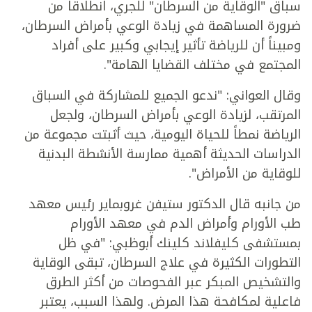
سباق "الوقاية من السرطان" للجري، انطلاقاً من
ضرورة المساهمة في زيادة الوعي بأمراض السرطان،
ومبيناً أن للرياضة تأثير إيجابي وكبير على أفراد
المجتمع في مختلف القضايا الهامة".
وقال العواني: "ندعو الجميع للمشاركة في السباق
المرتقب، لزيادة الوعي بأمراض السرطان، ولجعل
الرياضة نمطاً للحياة اليومية، حيث أثبتت مجموعة من
الدراسات الحديثة أهمية ممارسة الأنشطة البدنية
للوقاية من الأمراض".
من جانبه قال الدكتور ستيفن غروبماير رئيس معهد
طب الأورام وأمراض الدم في معهد الأورام
بمستشفى كليفلاند كلينك أبوظبي: "في ظل
التطورات الكثيرة في علاج السرطان، تبقى الوقاية
والتشخيص المبكر عبر الفحوصات من أكثر الطرق
فاعلية لمكافحة هذا المرض. ولهذا السبب، يعتبر