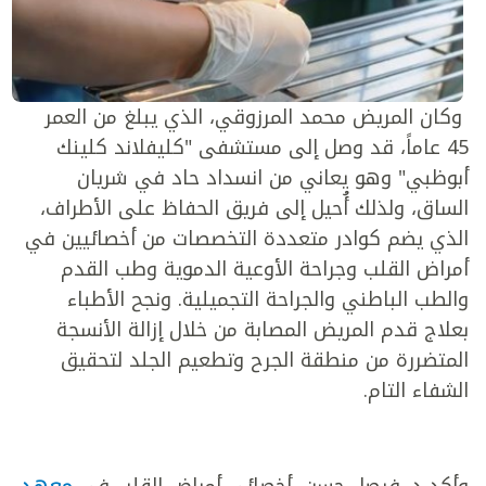
وكان المريض محمد المرزوقي، الذي يبلغ من العمر
45 عاماً، قد وصل إلى مستشفى "كليفلاند كلينك
أبوظبي" وهو يعاني من انسداد حاد في شريان
الساق، ولذلك أُحيل إلى فريق الحفاظ على الأطراف،
الذي يضم كوادر متعددة التخصصات من أخصائيين في
أمراض القلب وجراحة الأوعية الدموية وطب القدم
والطب الباطني والجراحة التجميلية. ونجح الأطباء
بعلاج قدم المريض المصابة من خلال إزالة الأنسجة
المتضررة من منطقة الجرح وتطعيم الجلد لتحقيق
الشفاء التام.