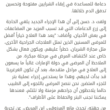
دعامة للمساعدة في إبقاء الشرايين مفتوحة وتحسين
تدفق الدم خلالها.
ولفت د. حسن إلى أن هذا الإجراء الجديد يلغي الحاجة
إلى زرع الدعامات التي قد تسبب المزيد من المضاعفات
في بعض الأحيان، وأضاف: "يعد هذا العلاج خياراً أفضل
للمرضى المسنين الذين تمثل العلاجات الجراحية الأخرى،
مثل مجازة الشريان، خطراً عليهم، ويكون فعال بشكل
خاص عند اكتشاف المرض في مرحلة مبكرة. من
الملاحظ أن المرضى في دولة الإمارات غالباً ما يسعون
إلى العلاج في مراحل متقدمة، بعد أن تكون الغرغرينا
قد بدأت لديهم، وهذا ما يستدعي إجراء عملية بتر
للجزء المتضرر. نحن ننصح المرضى باللجوء إلى الطبيب
حالما يلاحظون أن جراحهم مزمنة ولا تلتئم، فعندها
يمكننا تجنب البتر والحفاظ على الأطراف".
من جهته، تحدث مانع المرزوقي، ابن المريض، عن تجربة