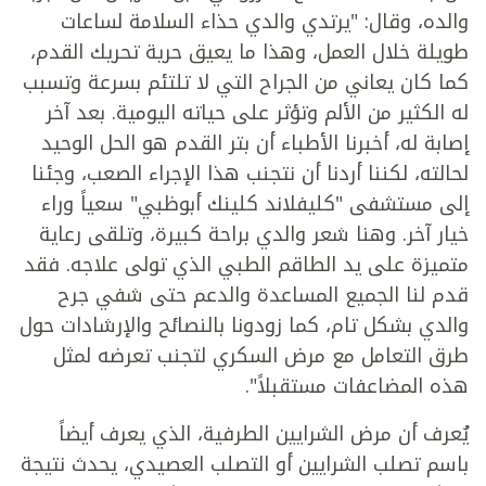
والده، وقال: "يرتدي والدي حذاء السلامة لساعات
طويلة خلال العمل، وهذا ما يعيق حرية تحريك القدم،
كما كان يعاني من الجراح التي لا تلتئم بسرعة وتسبب
له الكثير من الألم وتؤثر على حياته اليومية. بعد آخر
إصابة له، أخبرنا الأطباء أن بتر القدم هو الحل الوحيد
لحالته، لكننا أردنا أن نتجنب هذا الإجراء الصعب، وجئنا
إلى مستشفى "كليفلاند كلينك أبوظبي" سعياً وراء
خيار آخر. وهنا شعر والدي براحة كبيرة، وتلقى رعاية
متميزة على يد الطاقم الطبي الذي تولى علاجه. فقد
قدم لنا الجميع المساعدة والدعم حتى شفي جرح
والدي بشكل تام، كما زودونا بالنصائح والإرشادات حول
طرق التعامل مع مرض السكري لتجنب تعرضه لمثل
هذه المضاعفات مستقبلاً".
يُعرف أن مرض الشرايين الطرفية، الذي يعرف أيضاً
باسم تصلب الشرايين أو التصلب العصيدي، يحدث نتيجة