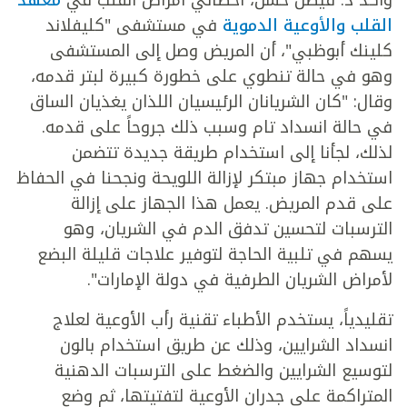
وأكد د. فيصل حسن، أخصائي أمراض القلب في
معهد
القلب والأوعية الدموية
في مستشفى "كليفلاند
كلينك أبوظبي"، أن المريض وصل إلى المستشفى
وهو في حالة تنطوي على خطورة كبيرة لبتر قدمه،
وقال: "كان الشريانان الرئيسيان اللذان يغذيان الساق
في حالة انسداد تام وسبب ذلك جروحاً على قدمه.
لذلك، لجأنا إلى استخدام طريقة جديدة تتضمن
استخدام جهاز مبتكر لإزالة اللويحة ونجحنا في الحفاظ
على قدم المريض. يعمل هذا الجهاز على إزالة
الترسبات لتحسين تدفق الدم في الشريان، وهو
يسهم في تلبية الحاجة لتوفير علاجات قليلة البضع
لأمراض الشريان الطرفية في دولة الإمارات".
تقليدياً، يستخدم الأطباء تقنية رأب الأوعية لعلاج
انسداد الشرايين، وذلك عن طريق استخدام بالون
لتوسيع الشرايين والضغط على الترسبات الدهنية
المتراكمة على جدران الأوعية لتفتيتها، ثم وضع