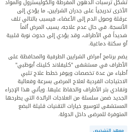
تشكل ترسبات الدهون المفرطة والكوليسترول والمواد
الأخرى تدريجياً على جدران الشرايين، ما يؤدي إلى
عرقلة وصول الدم إلى الأعضاء، فيسبب بالتالي تلف
الأنسجة. في حال عدم علاجه، يسبب المرض ألماً
شديداً في الأطراف، وقد يؤدي إلى حدوث نوبة قلبية
أو سكتة دماغية.
يضم برنامج أمراض الشرايين الطرفية والمحافظة على
الأطراف في مستشفى "كليفلاند كلينك أبوظبي"
أطباء من عدة تخصصات ويوفر خطط علاج تلبي
الاحتياجات الفردية لعلاج المرضى بسرعة وفعالية
وتفادي بتر الأطراف والحفاظ عليها. ويأتي هذا الإجراء
الجديد ضمن سلسلة من العلاجات الرائدة التي يطرحها
المستشفى لتوسيع خيارات التقنيات قليلة البضع
المتوفرة للمرضى داخل الدولة.
معهد التشخيص