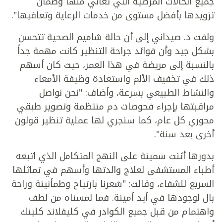
جميع الحالات المرضية التي تعاني منها وضمان
تزويدها بأفضل مستوى من خدمات الرعاية وتعافيها".
ولفت د. صيداني إلى أن حالة شاميم الصحية تتحسن
بشكل جيد وأن فوائد جراحة التنظير كانت مهمة جداً
بالنسبة إلى مريضة في هذا العمر، حيث كان أسهم
ذلك في تخفيف الألم واستعادة وظيفة الأمعاء
والنشاط الطبيعي بسرعة، وأضاف: "نحن نواصل
مراقبتها بإجراء فحوصات دم منتظمة وتصوير طبقي
محوري كل عام، كما سنجري لها عملية تنظير قولون
أخرى بعد سنة".
بدورها أثنت سمينة على النهج المتكامل الذي اتبعه
أطباء المستشفى لعلاج والدتها وأسهم في تماثلها
السريع للشفاء، وقالت: "شعرنا بارتياح وطمأنينة وراحة
بال لوجودها في أيد أمينة. فما لمسناه من لطف
واهتمام من قبل جميع الكوادر في كليفلاند كلينك