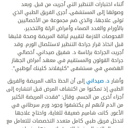
أثناء اختبارات التنظير التي أجريت من قبل. وبعد
وصولها إلى المستشفى، أجرى الفريق الطبي الذي
تولى علاجها، والذي ضم مجموعة من الأخصائيين
بالأورام والغدد الصماء وأمراض الرئة والتخدير،
الفحوصات اللازمة لتقييم لياقة المريضة وصحة قلبها
قبل اتخاذ قرار جراحة التنظير لاستئصال الورم. وقد
أجريت الجراحة برئاسة د. شفيق صيداني، أخصائي
جراحة القولون والمستقيم في معهد أمراض الجهاز
الهضمي في مستشفى "كليفلاند كلينك أبوظبي".
وأشار
د. صيداني
إلى أن الحظ حالف المريضة والفريق
الطبي إذ تمكنوا من اكتشاف المرض قبل انتشاره إلى
أجزاء أخرى من الجسم، وقال: "فقدت المريضة الكثير
من الدم لأنهم لم يكتشفوا وجود ورم سرطاني في
الأعور. كانت شاميم ضعيفة للغاية، واحتاج علاجها
لتدخل فريق طبي كامل متعدد التخصصات للتعامل مع