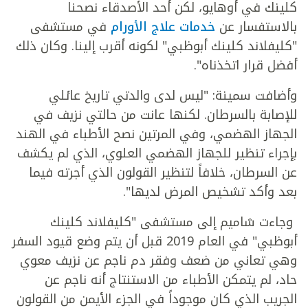
كلينك في أوهايو، لكن أحد الأصدقاء نصحنا
بالاستفسار عن
خدمات علاج الأورام
في مستشفى
"كليفلاند كلينك أبوظبي" لكونه أقرب إلينا. وكان ذلك
أفضل قرار اتخذناه".
وأضافت سمينة: "ليس لدى والدتي تاريخ عائلي
للإصابة بالسرطان. لكنها عانت من حالتي نزيف في
الجهاز الهضمي، وفي المرتين نصح الأطباء في الهند
بإجراء تنظير للجهاز الهضمي العلوي، الذي لم يكشف
عن السرطان، خلافاً لتنظير القولون الذي أجرته فيما
بعد وأكد تشخيص المرض لديها".
وجاءت شاميم إلى مستشفى "كليفلاند كلينك
أبوظبي" في العام 2019 قبل أن يتم وضع قيود السفر
وهي تعاني من ضعف وفقر دم ناجم عن نزيف معوي
حاد، لم يتمكن الأطباء من الاستنتاج أنه ناجم عن
الجريب الذي كان موجوداً في الجزء الأيمن من القولون