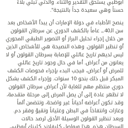
أبوظبي يستحق التقدير والثناء. والدتي تبلي بلاءً
حسناً وهي سعيدة جداً بالنتيجة".
ينصح الأطباء في دولة الإمارات أن يبدأ الأشخاص بعد
سن الـ40ــ عاماً بالكشف الدوري عن سرطان القولون
من خلال إجراء تحليل البراز أو التصوير الطبقي المحوري
أو تنظير القولون. وهذه النصيحة هي للأشخاص الذين
ليس لديهم تاريخ عائلي للإصابة بسرطان القولون أو لا
يعانون من أعراض. أما في حال وجود تاريخ عائلي
للمرض أو أعراض، فيجب البدء بإجراء فحوصات الكشف
المبكر قبل ذلك بنحو 10 سنوات. وإجراء الكشف بشكل
دوري منتظم مهم للغاية لأن أعراض سرطان القولون
لا تظهر عادة إلى أن يصل المرض إلى مرحلة متقدمة،
وقد تكون أعراضه أحياناً غير واضحة، وتتضمن ألماً
وغازات وانتفاخاً في البطن وغثياناً وتقيؤ وفقر دم.
ويعد تنظير القولون الوسيلة الأدق لرصد حالات
السرطان هذه. هذا ويواصل كليفلاند كلينك أبوظبي