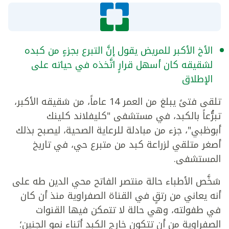
الأخ الأكبر للمريض يقول إنَّ التبرع بجزءٍ من كبده
لشقيقه كان أسهل قرارٍ اتَّخذه في حياته على
الإطلاق
تلقى فتىً يبلغ من العمر 14 عاماً، من شقيقه الأكبر،
تبرُّعاً بالكبد، في مستشفى "كليفلاند كلينك
أبوظبي"، جزء من مبادلة للرعاية الصحية، ليصبح بذلك
أصغر متلقي لزراعة كبد من متبرع حي، في تاريخ
المستشفى.
شخَّص الأطباء حالة منتصر الفاتح محي الدين طه على
أنه يعاني من رتقٍ في القناة الصفراوية منذ أن كان
في طفولته، وهي حالة لا تتمكن فيها القنوات
الصفراوية من أن تتكون خارج الكبد أثناء نمو الجنين؛