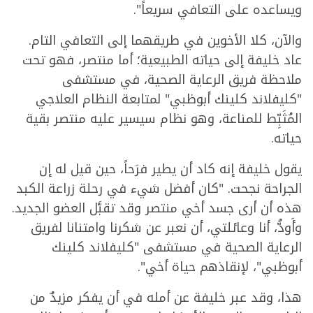
ويساعده على التعافي سريعاً".
والآن، كلا الأخوين في طريقهما إلى التعافي التام.
عاد خليفة إلى حياته الطبيعية؛ أما منتصر، فهو تحت
ملاحظة فريق الرعاية الصحية، في مستشفى
"كليفلاند كلينك أبوظبي" لمتابعة النظام العلاجي
المُثَبِّط للمناعة، وهو نظام سيسير عليه منتصر بقية
حياته.
يقول خليفة إنه كاد أن يطير فرَحاً، حين قيل له إن
الجراحة نجحت. "كان أفضل شيء في رحلة زراعة الكبد
هذه أن أرى جسد أخي منتصر وقد تقبَّل العضو الجديد.
وأَودُّ، أنا وعائلتي، أن نعبر عن شكرنا وامتنانا لفريق
الرعاية الصحية في مستشفى "كليفلاند كلينك
أبوظبي"، لإنقاذهم حياة أخي".
هذا، وقد عبر خليفة عن أمله في أن يفكر مزيدٌ من