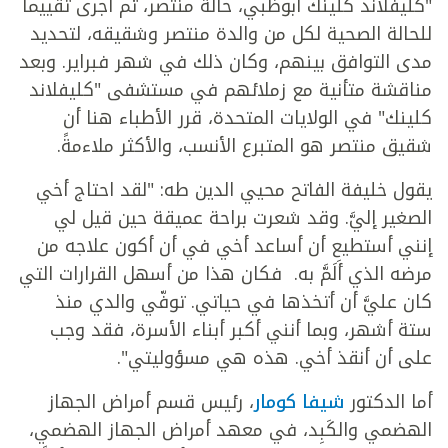
"كليفلاند كلينك أبوظبي، حالة منتصر، ثم أجرى تقييماً
للحالة الصحية لكل من والدة منتصر وشقيقه، لتحديد
مدى التوافق بينهم، وكان ذلك في شهر فبراير. وبعد
مناقشة متأنية مع زملائهم في مستشفى "كليفلاند
كلينك" في الولايات المتحدة، قرر الأطباء هنا أن
شقيق منتصر هو المتبرع الأنسب، والأكثر ملاءمةً.
يقول خليفة الفاتح محيي الدين طه: "لقد احتاج أخي
الصغير إليَّ. وقد شعرت براحة عميقة حين قيل لي
إنني أستطيع أن أساعد أخي في أن أكون علاجه من
مرضه الذي أَلَمَّ به. فكان هذا من أسهل القرارات التي
كان عليَّ أن أتخذها في حياتي. توفّي والدي منذ
ستة أشهر، وبما أنني أكبر أبناء الأسرة، فقد وجب
على أن أنقذ أخي. هذه هي مسؤوليتي".
أما الدكتور
شيفا كومار
، رئيس قسم أمراض الجهاز
الهضمي والكَبِد، في معهد أمراض الجهاز الهضمي،