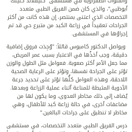
والقنوات الصفراوية في مستشفى "كليفلاند كلينك
أبوظبي"، والذي كان ضمن الفريق الطبي متعدد
التخصصات الذي اعتنى بمنتصر، إن هذه كانت من أكثر
الجراحات تعقيداً في زراعة الكبد من متبرع حي قد تم
إجراؤها في المستشفى.
ويواصل الدكتور كامبوس قائلاً: "وُجِدَت فروق إضافية
دقيقة، وجب أخذُها في الاعتبار بسبب عمر المريض،
مما جعل الأمر أكثر صعوبة. فعوامل مثل الطول والوزن
تؤثر على الجراحة نفسها، وتؤثر على الرعاية الصحية
اللاحقة، وهذه العوامل كلُّها تؤثر على تحديد جرعة
الأدوية المثبطة للمناعة أثناء عملية الزراعة وبعدها.
يُضاف إلى ذلك مخاطر العدوى، وما يكون لها من
مضاعفات أخرى، في حالة زراعة كبد للأطفال، وهي
مخاطر لا تنطبق على جراحات البالغين."
درس الفريق الطبي متعدد التخصصات، في مستشفى