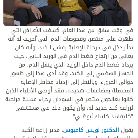
في وقت سابق من هذا العام، كشفت الأعراض التي
ظهرت على منتصر، وفحوصات الدم التي أجريت له أنه
بدأ يدخل في مرحلة الإصابة بفشل الكبد، وأنه كان
يعاني من ارتفاع ضغط الدم في الوريد البابي، حيث
يزداد ضغط الدم داخل الوريد الذي ينقل الدم، من
الجهاز الهضمي إلى الكبد، وقد أدى هذا إلى ظهور
دوالي المريء. وبالنظر إلى ازدياد مخاطر الإصابة
المحتملة بمضاعفات شديدة، فقد أَوصى الأطباء الذين
كانوا يعالجون منتصر في السودان بإجراء عملية جراحية
لزراعة كبد جديد له، وأن يكون ذلك في مستشفى
"كليفلاند كلينك أبوظبي".
يقول
الدكتور لويس كامبوس
، مدير زراعة الكبد