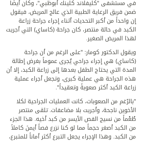
في مستشفى "كليفلاند كلينك أبوظبي"، وكان أيضًا
ضمن فريق الرعاية الطبية الذي عالج المريض، فيقول
إن واحداً من أكبر التحديات أثناء إجراء جراحة زراعة
الكبد في حالة منتصر، كان جراحة (كاساي) التي أجريت
لهذا المريض الصغير.
ويقول الدكتور كومار: "على الرغم من أن جراحة
(كاساي) هي إجراء جراحي يُجرى عموماً بغرض إطالة
المدة التي يحتاج الطفل بعدها إلى زراعة الكبد، إلا أن
هذه الجراحة هي عملية كبرى، وتجعل أجراء عملية
زراعة الكبد أكثر صعوبةً وتعقيداً".
"بالرّغم من الصعوبات، كانت العمليات الجراحية لكلا
الأخوين ناجحة، وأجريت بلا مضاعفات. تلقى منتصر
طُعْماً من نسيج الفص الأيسر من كبد أخيه. هذا الجزء
من الكبد أصغر حجماً مما لو كنا نزرع فصاً أيمنَ كاملاً
من الكبد. وهذا الإجراء يجعل التبرع أكثر أماناً للمتبرع،