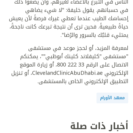
الناس في التبرع بالأعضاء لغيرهم، وأن يضعوا ذلك
في حسبانهم. يقول خليفة: "لا شيء يضاهي
إحساسَك الطيب عندما تعطي غيرك فرصةً لأن يعيش
حياةً طبيعيةً. فحين ترى أن نتيجة تبرعك كانت ناجحةً،
يمتليء قلبُك بالسرور والرّضا".
لمعرفة المزيد، أو لحجز موعد في مستشفى
"مستشفى "كليفلاند كلينك أبوظبي""، يمكنكم
الاتصال على الرقم 33 222 800، أو زيارة الموقع
الإلكتروني ClevelandClinicAbuDhabi.ae، أو تنزيل
التطبيق الإلكتروني الخاص بالمستشفى.
معهد الأورام
أخبار ذات صلة