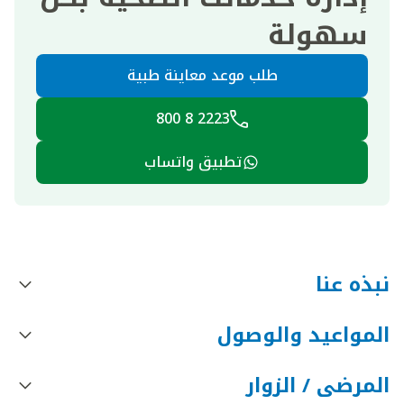
سهولة
طلب موعد معاينة طبية
2223 8 800
تطبيق واتساب
نبذه عنا
المواعيد والوصول
المرضى / الزوار