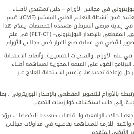
لبوزيتروني في مجالس الأورام – دليل تمهيدي لأطباء
الأشعة هو برنامج تدريبي مكثف ليوم واحد معتمد ضمن أنشطة التعليم الطبي المستمر (CME)، صُمم
ي في رعاية مرضى السرطان متعددة التخصصات. يقدّم هذا
البرنامج مقدمة عملية لمبادئ وتطبيقات التصوير المقطعي بالإصدار البوزيتروني– (PET-CT) في علم
صوير الأيضي في عملية صنع القرار ضمن مجالس الأورام.
 علم الأورام، والتحديات التفسيرية، وأنماط الاستجابة
من خلال PET-CT. كما يسلّط البرنامج الضوء على القيمة المحورية لمساهمة أطباء
احل وإعادة تحديدها، وتقييم الاستجابة للعلاج عبر
بطة بالأورام لـلتصوير المقطعي بالإصدار البوزيتروني ، بما
نية، إلى جانب استكشاف خوارزميات التصوير.
جعة الحالات الواقعية والنقاشات متعددة التخصصات، يزوّد
 والثقة اللازمة للمساهمة بفاعلية في مداولات مجالس
ر الأيضي المتقدم.