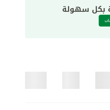
ة بكل سهولة
اب