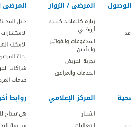
الوصول
المرضى / الزوار
المرضى ا
زيارة كليفلاند كلينك
دليل المدينة
أبوظبي
عد
الاستشارات ا
المدفوعات والفواتير
الأسئلة الش
والتأمين
رحلة المرضى
تجربة المريض
شراكات المر
الخدمات والمرافق
خدمات المرض
صحية
المركز الإعلامي
روابط أخ
الأخبار
هل تحتاج ل
يت
الفعاليات
سياسة التحر