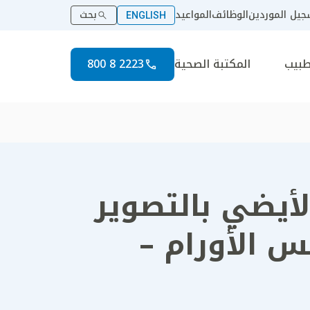
يل الموردين
الوظائف
المواعيد
بحث
ENGLISH
طبيب
المكتبة الصحية
2223 8 800
ة: #3 التصوير الأيضي بالتصوير
س الأورام –