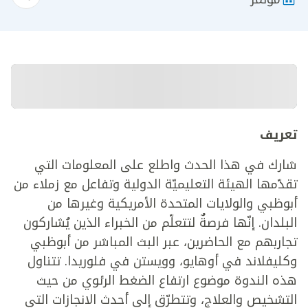
تعريف
شارك في هذا الحدث واطلع على المعلومات التي
تقدّمها الهيئة التعليميّة الدولية وتفاعل مع زملاء من
أبوظبي والولايات المتحدة الأمريكية وغيرها من
البلدان. إنّها فرصةٌ لتتعلّم من الخبراء الذين يُشاركون
تجاربهم مع الحاضرين، عبر البث المباشر من أبوظبي
وكليفلاند في أوهايو، وويستن في فلوريدا. تتناول
هذه الندوة موضوع ارتفاع الضغط الرئوي من حيث
التشخيص والعلاج، وتتطرّق إلى أحدث الانجازات التي