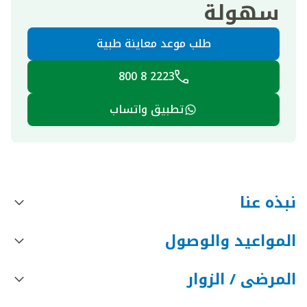
سهولة
طلب موعد معاينة طبية
2223 8 800
تطبيق واتساب
نبذه عنا
المواعيد والوصول
المرضى / الزوار