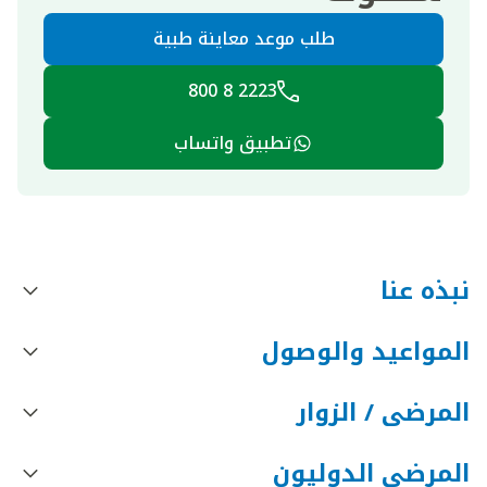
طلب موعد معاينة طبية
2223 8 800
تطبيق واتساب
نبذه عنا
المواعيد والوصول
المرضى / الزوار
المرضى الدوليون