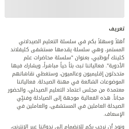
تعريف
أهلاً وسهلاً بكم في سلسلة التعليم الصيدلاني
المستمر، وهي سلسلة يقدمها مستشفى كليفلاند
كلينك أبوظبي، بعنوان "سلسلة محاضرات علم
الأدوية". فعالياتنا تبث بثاً حياً مباشراً، ويشارك فيها
متحدثون إقليميون وعالميون، وستغطي نقاشاتهم
الموضوعات الشائعة في مهنة الصيدلة. فعالياتنا
معتمدة من مجلس اعتماد التعليم الصيدلي، والحضور
مجاناً. هذه الفعالية موجهة إلى الصيادلة وفنيِّي
الصيدلة العاملين في المستشفى، والعاملين في
الإسعاف.
ونود أن نرحب بكم للانضمام إلى ندواتنا عبر الإنترنت،