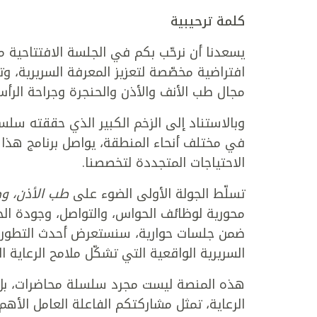
كلمة ترحيبية
يسعدنا أن نرحّب بكم في الجلسة الافتتاحية 
افتراضية مخصّصة لتعزيز المعرفة السريرية، و
مجال طب الأنف والأذن والحنجرة وجراحة الرأس
وبالاستناد إلى الزخم الكبير الذي حققته سلس
في مختلف أنحاء المنطقة، يواصل برنامج هذا 
الاحتياجات المتجددة لتخصصنا.
تسلّط الجولة الأولى الضوء على
طب الأذن، و
محورية لوظائف الحواس، والتواصل، وجودة الح
ضمن جلسات حوارية، سنستعرض أحدث التطورات،
السريرية الواقعية التي تشكّل ملامح الرعاية ال
هذه المنصة ليست مجرد سلسلة محاضرات، بل فض
الرعاية، تمثل مشاركتكم الفاعلة العامل الأه