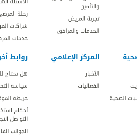
الأسئلة الش
والتأمين
رحلة المرضى
تجربة المريض
شراكات المر
الخدمات والمرافق
خدمات المرض
صحية
المركز الإعلامي
روابط أخ
الأخبار
هل تحتاج ل
يت
الفعاليات
سياسة التحر
بات الصحية
خريطة الموق
أحكام استخد
التواصل الا
الجوانب القان