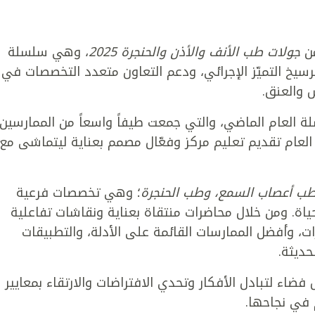
من
جولات طب الأنف والأذن والحنجرة 2025
، وهي سلسلة
ترسيخ التميّز الإجرائي، ودعم التعاون متعدد التخصصات في
 والعنق.
لة العام الماضي، والتي جمعت طيفاً واسعاً من الممارسين
العام تقديم تعليم مركز وفعّال مصمم بعناية ليتماشى مع
طب أعصاب السمع، وطب الحنجرة
؛ وهي تخصصات فرعية
ياة. ومن خلال محاضرات منتقاة بعناية ونقاشات تفاعلية
 وأفضل الممارسات القائمة على الأدلة، والتطبيقات
حديثة.
اء لتبادل الأفكار وتحدي الافتراضات والارتقاء بمعايير
م في نجاحها.