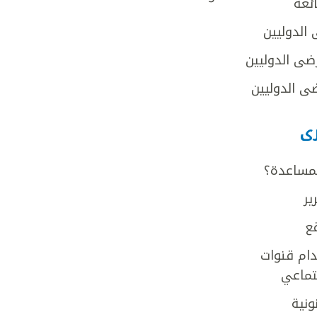
ائعة
 الدوليين
ضى الدوليين
ى الدوليين
رى
لمساعدة؟
ير
ع
ام قنوات
جتماعي
ونية