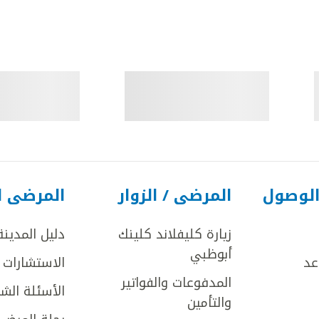
الوصول
المرضى / الزوار
المرضى ا
زيارة كليفلاند كلينك
دليل المدينة
أبوظبي
عد
الاستشارات ا
المدفوعات والفواتير
الأسئلة الش
والتأمين