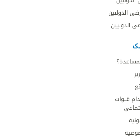
 الدوليين
ضى الدوليين
ى الدوليين
رى
لمساعدة؟
ير
ع
ام قنوات
جتماعي
ونية
وصية