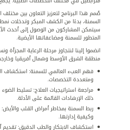
مترابطين في مختلف التخصصات الطبية. يجمع 
صُمم هذا البرنامج لتعزيز التعاون بين مختل
السمنة، بدءًا من الكشف المبكر وتدخلات نمط ال
سيتمكن المشاركون من الوصول إلى أحدث الأدلة
المتطور للسمنة ومضاعفاتها الأيضية.
انضموا إلينا لنتجاوز مرحلة الرعاية المجزأة
منطقة الشرق الأوسط وشمال أفريقيا وخارجه
فهم العبء العالمي للسمنة: استكشاف الس
ومتعددة التخصصات.
مراجعة استراتيجيات العلاج: تسليط الضوء ع
ذلك الإرشادات القائمة على الأدلة.
ربط السمنة بمخاطر أمراض القلب والأيض:
وكيفية إدارتها.
استكشاف الابتكار والطب الدقيق: تقديم أدو