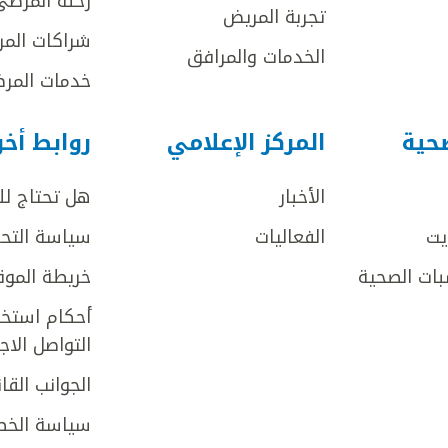
رحلة المرضى
تجربة المريض
شراكات المر
الخدمات والمرافق
خدمات المرض
صحية
المركز الإعلامي
روابط أخ
الأخبار
هل تحتاج ل
يت
الفعاليات
سياسة التحر
بات الصحية
خريطة الموق
أحكام استخد
التواصل الا
الجوانب القان
سياسة الخص