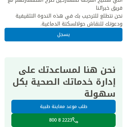
التي ستتيح الفرصة للمشاركين طرح استفسارتهم مع
فريق خبرائنا
نحن نتطلع للترحيب بك في هذه الندوة التثقيفية
ودعوتك للنقاش حولالسكتة الدماغية.
يسجل
نحن هنا لمساعدتك على
إدارة خدماتك الصحية بكل
سهولة
طلب موعد معاينة طبية
2223 8 800