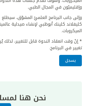
الميكروبات. وسوف تقدم جلسات هذه الندوة م
وإقليميّون في المجال الطبي.
وإلى جانب البرنامج العلميّ المشوّق، سيطلع 
كليفلاند كلينك أبوظبي لإنشاء صيدلية عالمي
الميكروبات.
* إنّ وقت انعقاد الندوة قابل للتغيير، لذلك ي
تغيير في البرنامج.
يسجل
نحن هنا لمسا