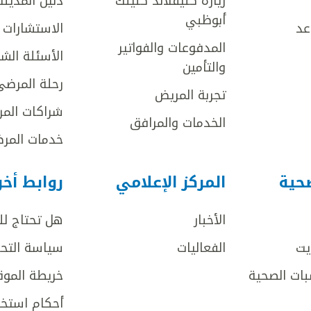
زيارة كليفلاند كلينك
دليل المدينة
أبوظبي
عد
الاستشارات ا
المدفوعات والفواتير
الأسئلة الش
والتأمين
رحلة المرضى
تجربة المريض
شراكات المر
الخدمات والمرافق
خدمات المرض
صحية
المركز الإعلامي
روابط أخ
الأخبار
هل تحتاج ل
يت
الفعاليات
سياسة التحر
بات الصحية
خريطة الموق
أحكام استخد