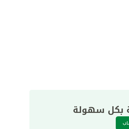
ة بكل سهولة
اب