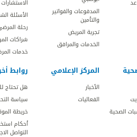
عد
الاستشارات ا
المدفوعات والفواتير
الأسئلة الش
والتأمين
رحلة المرضى
تجربة المريض
شراكات المر
الخدمات والمرافق
خدمات المرض
صحية
المركز الإعلامي
روابط أخ
الأخبار
هل تحتاج ل
يت
الفعاليات
سياسة التحر
بات الصحية
خريطة الموق
أحكام استخد
التواصل الا