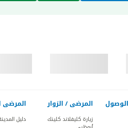
الوصول
المرضى / الزوار
المرضى ا
زيارة كليفلاند كلينك
دليل المدينة
أبوظبي