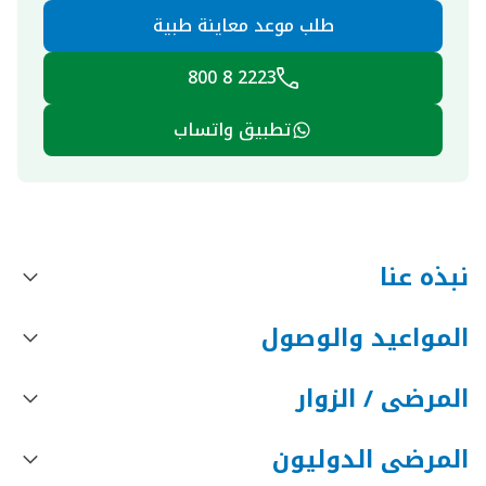
طلب موعد معاينة طبية
2223 8 800
تطبيق واتساب
نبذه عنا
المواعيد والوصول
المرضى / الزوار
المرضى الدوليون