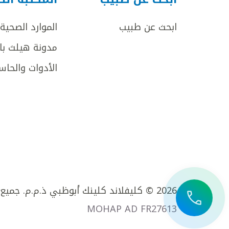
ابحث عن طبيب
الموارد الصحية
مدونة هيلث با
الأدوات والحاس
2026 © كليفلاند كلينك أبوظبي ذ.م.م. جميع الحقوق محفوظة.
MOHAP AD FR27613