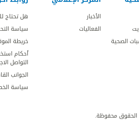
الأخبار
هل تحتاج ل
يت
الفعاليات
سياسة التحر
بات الصحية
خريطة الموق
أحكام استخد
التواصل الا
الجوانب القان
سياسة الخص