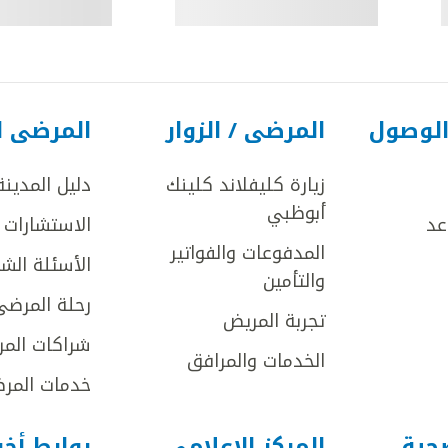
الوصول
المرضى / الزوار
المرضى ا
زيارة كليفلاند كلينك
دليل المدينة
أبوظبي
عد
الاستشارات ا
المدفوعات والفواتير
الأسئلة الش
والتأمين
رحلة المرضى
تجربة المريض
شراكات المر
الخدمات والمرافق
خدمات المرض
صحية
المركز الإعلامي
روابط أخ