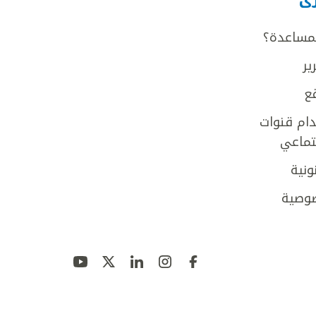
لمساعدة؟
ير
ع
ام قنوات
جتماعي
ونية
وصية