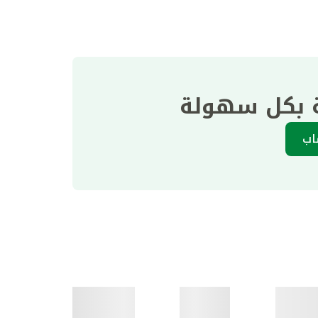
ة بكل سهولة
اب