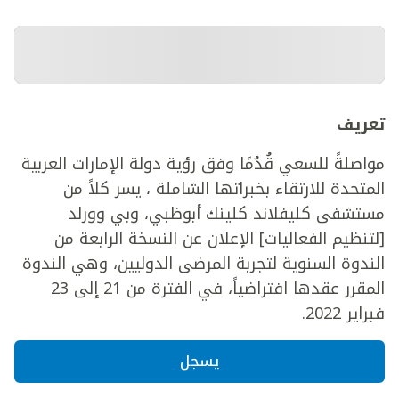
تعريف
مواصلةً للسعي قُدُمًا وفق رؤية دولة الإمارات العربية
المتحدة للارتقاء بخبراتها الشاملة ، يسر كلاً من
مستشفى كليفلاند كلينك أبوظبي، وبي وورلد
[لتنظيم الفعاليات] الإعلان عن النسخة الرابعة من
الندوة السنوية لتجربة المرضى الدوليين، وهي الندوة
المقرر عقدها افتراضياً، في الفترة من 21 إلى 23
فبراير 2022.
يسجل