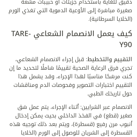
دقيق للغاية باستخدام جزيئات أو حبيبات مشعة
صغيرة مباشرة إلى الأوعية الدموية التي تغذي الورم
(الخلايا السرطانية).
كيف يعمل الانصمام الشعاعي
TARE-
Y90
التقييم والتخطيط
: قبل إجراء الانصمام الشعاعي،
تجري فرق الرعاية الصحية تقييمًا شاملًا لتحديد ما إن
كنت مرشحًا مناسبًا لهذا الإجراء، وقد يشمل هذا
التقييم اختبارات التصوير وفحوصات الدم ومناقشات
حول تاريخك الطبي.
الانصمام عبر الشرايين: أثناء الإجراء، يتم عمل شق
صغير (قطع) في الفخذ الداخلي بحيث يمكن إدخال
أنبوب مرن رفيع (قسطرة)، ويتم بعد ذلك توجيه هذه
القسطرة إلى الشريان للوصول إلى الورم (الخلايا