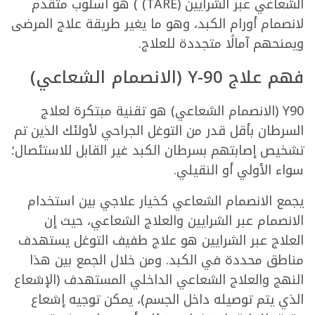
الشعاعي عبر الشرايين (TARE) ) هو أسلوب متقدم
لانصمام أورام الكبد، وهو ما يغير طريقة علاج المرضى
ويمنحهم آمالًا متجددة للعلاج.
فهم علاج
Y-90
(الانصمام الشعاعي)
Y90 (الانصمام الشعاعي) هو تقنية مبتكرة لعلاج
السرطان بأقل قدر من التوغل الجراحي لأولئك الذين تم
تشخيص إصابتهم بسرطان الكبد غير القابل للاستئصال؛
سواء الأولي أو النقيلي.
يجمع الانصمام الشعاعي كخيار علاجي بين استخدام
الانصمام عبر الشرايين والعلاج الشعاعي، حيث إن
العلاج عبر الشرايين هو علاج طفيف التوغل يستهدف
مناطق محددة في الكبد. ومن خلال الجمع بين هذا
النهج والعلاج الشعاعي الداخلي المستهدف (الإشعاع
الذي يتم توصيله داخل الجسم)، يمكن توجيه إشعاع