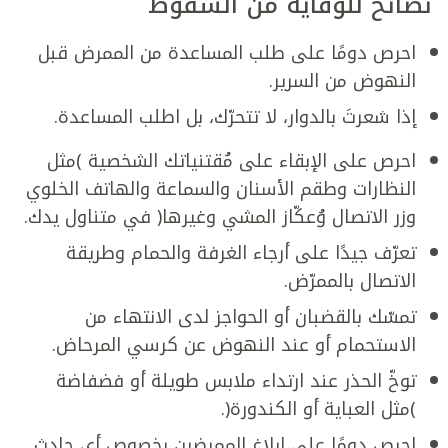
نصائح للوقاية من السقوط
احرص دومًا على طلب المساعدة من الممرض قبل
النهوض من السرير.
إذا شعرتَ بالدوار، لا تتحرّك، بل اطلب المساعدة.
احرص على الإبقاء على مُقتنياتك الشخصية )مثل
النظارات وطقم الأسنان والسماعة والهاتف الخلوي
وزر الاتصال وُعكّاز المشي وغيرها( في متناول يدك.
تعرّف جيدًا على أرجاء الغرفة والحمام وطريقة
الاتصال بالممرّض.
تمسّك بالقضبان أو الحواجز لدى الانتهاء من
الاستحمام أو عند النهوض عن كرسي المرحاض.
توخّ الحذر عند ارتداء ملابس طويلة أو فضفاضة
)مثل العباية أو الكندورة(.
احرص دومًا على إبلاغ الممرضين بخصوص أي حادث