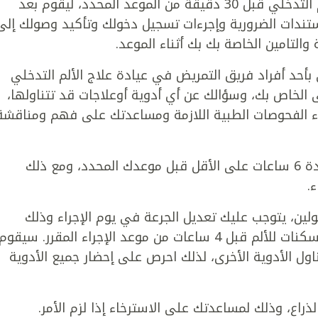
سوف يطلب منك الوصول إلى مركز علاج الألم التدخلي قبل 30 دقيقة من الموعد المحدد، ليقوم بعد
ندات الضرورية وإجرءات تسجيل دخولك وتأكيد وصولك إلى
 والتامين الخاصة بك بك أثناء الموعد.
أحد أفراد فريق التمريض في عيادة علاج الألم التدخلي
 الخاص بك، وسؤالك عن أي أدوية أوعلاجات قد تتناولها،
اء الفحوصات الطبية اللازمة ومساعدتك على فهم ومناقشة
في يوم الخضوع للإجراء، يجب عليك الصوم لمدة 6 ساعات على الأقل قبل موعدك المحدد، ومع ذلك
.
لين، يتوجب عليك تعديل الجرعة في يوم الإجراء وذلك
وفقاً لتعليمات الطبيب. توقف عن تناول أي مسكنات للألم قبل 4 ساعات من موعد الإجراء المقرر. سيقوم
اول الأدوية الأخرى، لذلك احرص على إحضار جميع الأدوية
لذراع، وذلك لمساعدتك على الاسترخاء إذا لزم الأمر.