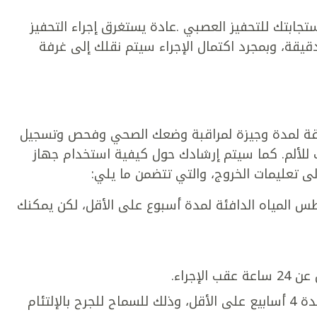
تجابتك للتحفيز العصبي .عادة يستغرق إجراء التحفيز
صبي الطرفي فترة تتراوح بين 30 إلى 60 دقيقة، وبمجرد اكتمال الإجراء سيتم نقلك إلى غرفة
فاقة لمدة وجيزة لمراقبة وضعك الصحي وفحص وتسجيل
للألم. كما سيتم إرشادك حول كيفية استخدام جهاز
ى تعليمات الخروج، والتي تتضمن ما يلي:
 المياه الدافئة لمدة أسبوع على الأقل، لكن يمكنك
إجراء.
تجنب الانخراط في أي نشاط بدني شاق لمدة 4 أسابيع على الأقل، وذلك للسماح للجرح بالإلتئام