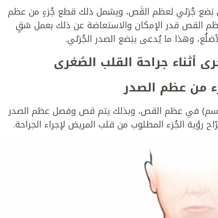
ى بَضع جُزئي لعظم القَص، ويشمل ذلك قطع جُزءٍ من عظم
 عظم القص قدر الإمكان والاستعاضة عن ذلك بعمل شقٍ
لُع، وهذا ما يُدعى ببَضع الصدر الجُزئي.
جرى أثناء جراحة القلب الصُغرى
ء من عظم الصدر
م عمل فتحة جراحية بطول 3-4 بوصة (7-10 سم) في عظم القص، وبذلك يتم قص وفصل عظم الصدر
ّاح رؤية الجُزء المطلوب من قلب المريض لإجراء الجراحة.