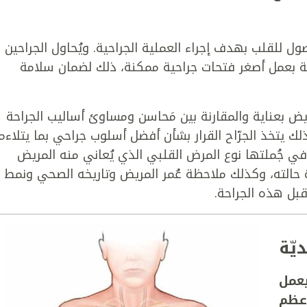
ل للقلب بهدف إجراء العملية الجراحية. ويُحاول الجراحين
ة بعمل أصغر فتحات جراحية ممكنة، ذلك لضمان سلامة
يض بعناية والمقارنة بين مَحاسن ومساوئ أساليب الجراحة
ذلك يتخذ الجرّاح القرار بشأن أفضل أسلوب جراحي بما يتلاءم
في جُملتها نوع المرض القلبي الذي يُعاني منه المريض
ة حالته، وكذلك ملاحظة عُمر المريض وتاريخه الصحي ونمط
 قبل هذه الجراحة.
يّة
يعمل
 عظم