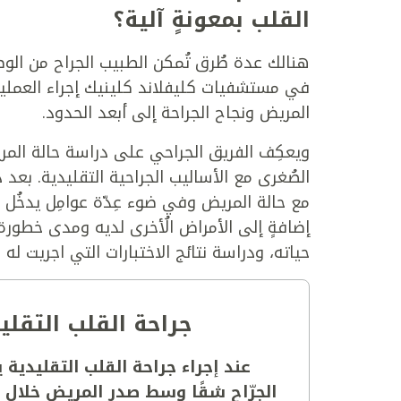
القلب بمعونةٍ آلية؟
هنالك عدة طُرق تُمكن الطبيب الجراح من الوصو
في مستشفيات كليفلاند كلينيك إجراء العملي
المريض ونجاح الجراحة إلى أبعد الحدود.
ويعكِف الفريق الجراحي على دراسة حالة المر
الصُغرى مع الأساليب الجراحية التقليدية. بعد 
مع حالة المريض وفي ضوء عِدّة عوامِل يدخُل 
إضافةٍ إلى الأمراض الُأخرى لديه ومدى خطور
حياته، ودراسة نتائج الاختبارات التي اجريت له
جراحة القلب التقليد
عند إجراء جراحة القلب التقليدية 
الجرّاح شقًا وسط صدر المريض خلال