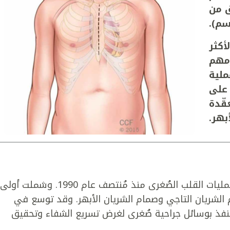
ق من
أكثر
زمهم
ملية
 على
قّدة
بهر.
بدأ جرّاحو مُستشفى كليفلاند كلينيك بأجراء عمليات القلب الصُغرى منذ مُنتصف عام 1990. وشملت أولى
 الشريان التاجي وصمام الشريان الأبهر. وقد توسع في
 تُنفذ بوسائل جراحية صُغرى لغرض تسريع الشفاء وتحقيق