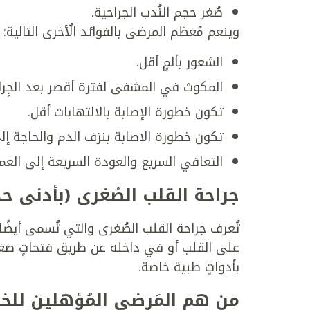
صُغر حجم النُدب الجراحية.
وينعم مُعظم المرضى بالفوائد الُأخرى التالية:
الشعور بألمٍ أقل.
المكوث في المشفى لفترة أقصر بعد الجِرا
تكون خطورة الإصابة بالالتهابات أقل.
تكون خطورة الاصابة بنزف الدم والحاجة إل
التعافي السريع والعودة السريعة إلى العم
جراحة القلب الصُغرى (بأدنى حد
تُعرف جراحة القلب الصُغرى والتي تُسمى أيضًا 
على القلب أو في داخله عن طريق فتحاتٍ صغي
بأدواتٍ طبية خاصة.
من هم المَرضى المُؤهلين للخض