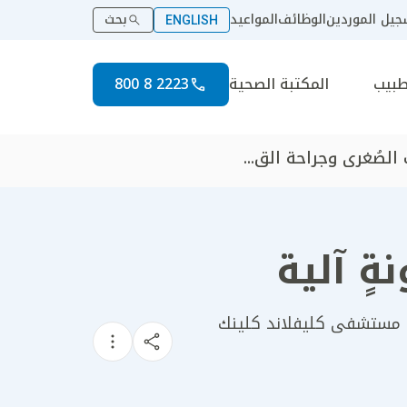
يل الموردين
الوظائف
المواعيد
بحث
ENGLISH
طبيب
المكتبة الصحية
2223 8 800
الصُغرى وجراحة الق...
ٍ آلية
لدى مستشفى كليفلاند كلينك