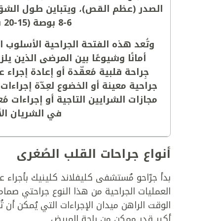
الصدر (عظم القص)، ويتباين طول الش
6-8 بوصة (15-20 سم).
وتُعد هذه الفتحة الجراحية الأسلوب ال
أمانًا وشيوعًا بين المرضى الذين يل
جِراحة قلبية مُعقّدة أو إعادة إجراء ع
جراحية معينة أو الخضوع لعِدّة إجراءات
مجازات الشرايين التاجية أو إجراءات مُع
في الشريان الأ
أنواع جراحات القلب الصُغرى
العمليات الجراحية من هذا النوع جراحتي صمام
الوقت الراهن ميدان الإجراءات التي يُمكن أن
أكبر قدر ممكن من راحة المريض.