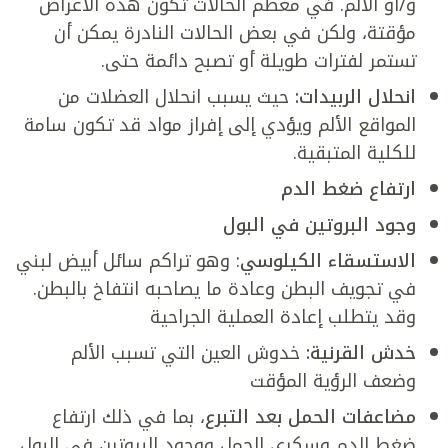
و/أو الألم. في معظم الحالات تكون هذه الأعراض
مؤقتة، ولكن في بعض الحالات النادرة يمكن أن
تستمر لفترات طويلة أو تصبح دائمة حتى.
انحلال الربيدات:
حيث يسبب انحلال العضلات من
المواقع الألم ويؤدي إلى إفراز مواد قد تكون سامة
للكلية المتبقية.
ارتفاع ضغط الدم
وجود البروتين في البول
الاستسقاء الكيلوسي
: وهو تراكم سائل أبيض لبني
في تجويف البطن وعادة ما يصاحبه انتفاخ بالبطن.
وقد يتطلب إعادة العملية الجراحية
خدش القرنية:
خدوش العين التي تسبب الألم
وضعف الرؤية المؤقت
مضاعفات الحمل بعد التبرع
، بما في ذلك ارتفاع
ضغط الدم وسكري الحمل ووجود البروتين في البول