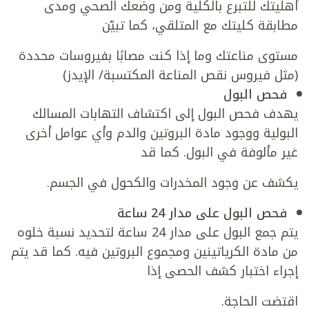
أهليتك للتبرع بالكلية ومن وضعك الصحي ومدى
مطابقة كليتك مع المتلقي، كما تبيّن
مستوى مناعتك وما إذا كنت مصابًا بفيروسات محددة
(مثل فيروس نقص المناعة المكتسبة/ الإيدز)
فحص البول
يهدف فحص البول إلى اكتشاف التهابات المسالك
البولية ووجود مادة البروتين والدم وأي عوامل أخرى
غير مألوفة في البول. كما قد
يكشف عن وجود المخدرات والكحول في الجسم.
فحص البول على مدار 24 ساعة
يتم جمع البول على مدار 24 ساعة لتحديد نسبة خلوه
من مادة الكرياتينين ومجموع البروتين فيه. كما قد يتم
إجراء اختبار كشف الحصى إذا
اقتضت الحاجة.