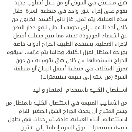
شق منخفض في الحوض أو من خلال أسلوب جديد
يقوم على إجراء شق واحد في منطقة السرة. خلال
هذه العملية، يتم تمرير غاز ثاني أكسيد الكربون من
خلال أحد الثقوب إلى تجويف البطن لرفع جدار البطن
عن الأعضاء الموجودة تحته، مما يتيح مساحة أفضل
لإجراء العملية. يستخدم الطبيب الجراح أدوات خاصة
بجراحة المنظار لعزل الكلية، وحالما يتم عزلها، سيقوم
الجراح باستئصالها من خلال شق يقوم به من دون
تمزق العضلات في منطقة أسفل البطن أو منطقة
السرة (من ستة إلى سبعة سنتيمترات).
ا
ستئصال الكلية باستخدام المنظار واليد
من الأساليب المتبعة في استئصال الكلية بالمنظار من
جسم المتبرع أن يحدث الجراح الشق الصغير اللازم
لاستئصالها أثناء العملية. عادة،يتم إحداث شق بطول
سبعة سنتيمترات فوق السرة إضافة إلى شقين