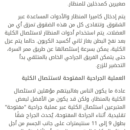
صغيرين كمدخلين للمنظار.
يتم إدخال كاميرا المنظار والأدوات المساعدة عبر
الشقوق. وتتفادى كل من هذه الضقوق تمزق أي من
العضلات. يتم استخدام أدوات المنظار لاستئصال الكلية
بعد نفخ البطن بغاز ثاني أكسيد الكربون. حالما يتم عزل
الكلية، يمكن بسرعة إستئصالها عن طريق ممر السرة،
حتى يتمكن الفريق الجراحي الخاص بالمتلقي بدأ
التحضير للزرع.
العملية الجراحية المفتوحة لاستئصال الكلية
عادة ما يكون الناس بغالبيتهم مؤهلين لاستئصال
الكلية بالمنظار، ولكن قد يكون من الأفضل لبعض
المتبرعين استئصال الكلية عبر عملية جراحية "مفتوحة"
تقليدية. أثناء الجراحة المفتوحة، يُحدث الجراح شقًا
بطول 9 إلى 11 سنتيمترات على جانب الجسم من أجل