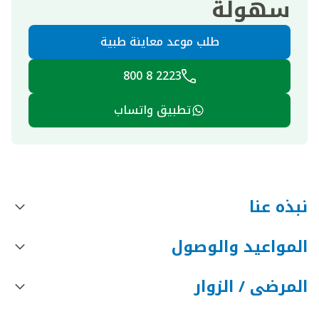
سهولة
طلب موعد معاينة طبية
2223 8 800
تطبيق واتساب
نبذه عنا
المواعيد والوصول
المرضى / الزوار