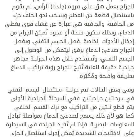
الجراح بعمل شق على فروة (جلدة) الرأس، ثم يقوم
باستئصال قطعة من العظم ويسحب نحو الخلف جزء
من الجافية، والجافية هي عبارة عن غشاء قوي يغطي
الدماغ، وبذلك تتكون فتحة أو فجوة تُمكِن الجراح من
إدخال الأدوات الخاصة بفصل الجسم الثفني. ويفصل
الجراح صدغيّ الدماغ برفق ليتمكن من الوصول إلى
الجسم الثفني، وتُستخدم خلال هذه الجراحة مجاهر
جراحية دقيقة للغاية تُتيح للجراح رؤية تراكيب الدماغ
بطريقة واضحة ومُكَبَّرة.
وفي بعض الحالات تتم جراحة استئصال الجسم الثفني
في مرحلتين جراحيتين. ففي المرحلة الجراحية الأولى
يتم قطع ثلثين من التراكيب مع ترك القسم الخلفي
كما هو لأن ذلك يسمح لصدغيّ الدماغ بمواصلة تبادل
المعلومات البصرية. فإذا لم تُفيد الجراحة في السيطرة
على الاختلاجات الشديدة يُمكن إجراء استئصال الجزء