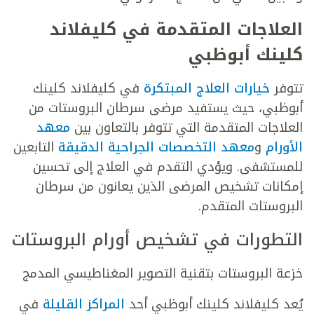
العلاجات المتقدمة في كليفلاند
كلينك أبوظبي
تتوفر
خيارات العلاج المبتكرة
في كليفلاند كلينك
أبوظبي، حيث يستفيد مرضى سرطان البروستات من
العلاجات المتقدمة التي تتوفر بالتعاون بين
معهد
الأورام
و
معهد التخصصات الجراحية الدقيقة
التابعين
للمستشفى. ويؤدي التقدم في العلاج إلى تحسين
إمكانات تشخيص المرضى الذين يعانون من سرطان
البروستات المتقدم.
التطورات في تشخيص أورام البروستات
خزعة البروستات بتقنية التصوير المغناطيسي المدمج
يُعد كليفلاند كلينك أبوظبي أحد
المراكز القليلة
في