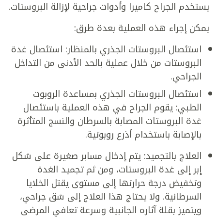
يستخدم الجراح كاميرا وأدوات جراحية لإزالة البروستات.
يمكن إجراء هذه العملية بعدة طرق:
استئصال البروستات الجذري بالمنظار: استئصال غدة
البروستات من خلال عملية بالحد الأدنى من التداخل
الجراحي.
استئصال البروستات الجذري بمساعدة الروبوت
الطبي: يقوم الجراح في هذه العملية باستئصال
غدة البروستات المصابة بالسرطان والنسج المتأثرة
بالإصابة باستخدام أذرع روبوتية.
العلاج بالتجميد: يتم إدخال مسابر صغيرة على شكل
إبر إلى غدة البروستات، ومن ثم تجميد الغدة
وتخفيض درجة حرارتها إلى مستوى يقتل الخلايا
السرطانية. ولا يحتاج هذا العلاج إلى شق جراحي،
ويتميز بقلة آثاره الجانبية وسرعة تعافي المرضى