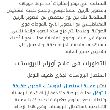
المنطقة التي توفر إمكانيات أخذ خزعة موجهة
بالتصوير بالرنين المغناطيسي. وتجمع تقنية التشخيص
المتقدمة تلك بين نوع متخصص من التصوير بالرنين
المغناطيسي مع التصوير الآنيّ بالموجات فوق
الصوتية. وعندما يتم مزج هذه الصور، فإنها تنشيء
صورة في غاية الوضوح للمنطقة مما يسمح للأطباء
باستهداف منطقة الخزعة بدقة، والحصول على
تشخيص دقيق للغاية.
التطورات في علاج أورام البروستات
استئصال البروستات الجذري طفيف التوغل
تعتبر
عملية استئصال البروستات الجذري طفيفة
التوغل
عملية جراحية متقدمة لإزالة غدة البروستات،
وتتطلب بضع شقوق صغيرة فقط بخلاف العملية
التقليدية لاستئصال البروستات. وفي هذا الإجراء،