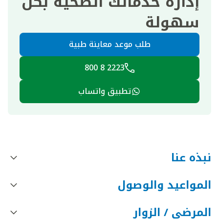
إدارة خدماتك الصحية بكل
سهولة
طلب موعد معاينة طبية
2223 8 800
تطبيق واتساب
نبذه عنا
المواعيد والوصول
المرضى / الزوار