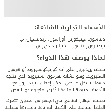
الأسماء التجارية الشائعة:
دلتاسون، ميتيكورتن، أوراسون، بريدنيسيان-إم،
بريدنيزون إنتنسول، ستيرابريد دي إس
لماذا يوصف هذا الدواء؟
يصنف بريدنيزون على أنه كورتيكوستيرويد أو هرمون
الستيرويد، وهو مشابه لهرمون الستيرويد الذي ينتجه
جسمك بشكل طبيعي. يمكن إعطاء البريدنيزون مع
الأدوية المثبطة للمناعة الأخرى لمنع وعلاج الرفض.
يحميك الجهاز المناعي في الجسم من العدوى. تتعرف
الخلايا المناعية على الكلية المزروعة باعتبارها مختلفة