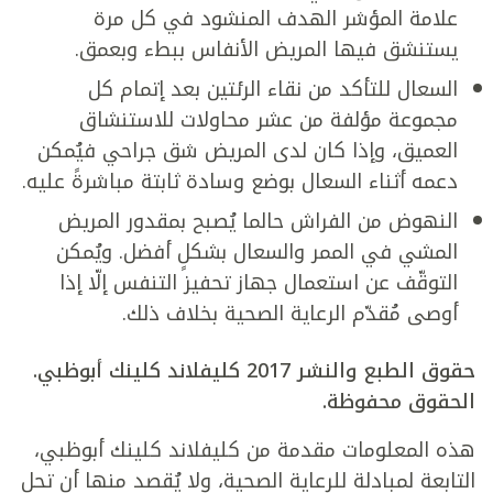
علامة المؤشر الهدف المنشود في كل مرة
يستنشق فيها المريض الأنفاس ببطء وبعمق.
السعال للتأكد من نقاء الرئتين بعد إتمام كل
مجموعة مؤلفة من عشر محاولات للاستنشاق
العميق، وإذا كان لدى المريض شق جراحي فيُمكن
دعمه أثناء السعال بوضع وسادة ثابتة مباشرةً عليه.
النهوض من الفراش حالما يُصبح بمقدور المريض
المشي في الممر والسعال بشكلٍ أفضل. ويُمكن
التوقّف عن استعمال جهاز تحفيز التنفس إلّا إذا
أوصى مُقدّم الرعاية الصحية بخلاف ذلك.
حقوق الطبع والنشر 2017 كليفلاند كلينك أبوظبي.
الحقوق محفوظة.
هذه المعلومات مقدمة من كليفلاند كلينك أبوظبي،
التابعة لمبادلة للرعاية الصحية، ولا يُقصد منها أن تحل