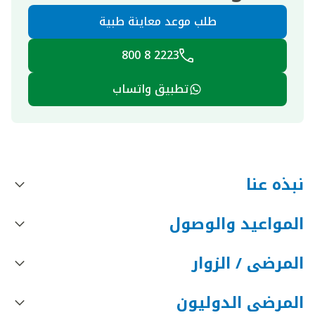
طلب موعد معاينة طبية
2223 8 800
تطبيق واتساب
نبذه عنا
المواعيد والوصول
المرضى / الزوار
المرضى الدوليون