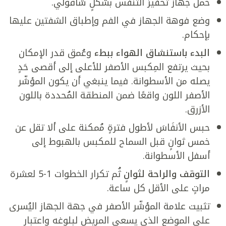
حمل جهاز تحفيز التنفس بشكلٍ شاقولي.
وضع فوهة الجهاز في الفم وإطباق الشفتين عليها
بإحكام.
البدء باستنشاق الهواء ببطء
وعُمق قدر الإمكان
بحيث يرتفع المِكبس الأصفر للأعلى إلى أقصى حَدٍ
يصله من الأسطوانة. فيما ينبغي أن يكون المؤشّر
الأصفر اللون واقعًا ضمن المنطقة المُحددة باللون
الأزرق.
حبس الأنفَاسَ لأطول فترةٍ مُمكنة على ألا تقل عن
خمس ثوانٍ قبل السماح للمكبس بالهبوط إلى
أسفل الأسطوانة.
التوقف والراحة لثوانٍ
ثُم تكرار الخطوات 1-5 لعشرة
مراتٍ على الأقل كل ساعة.
تثبيت علامة المؤشّر الأصفر في جهة الجهاز اليُسرى
على الموضع الذي يسعى المريض لبلوغه واعتبار