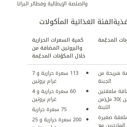
والصلصة الإيطالية وفطائر البراتا
غذيةالفئة الغذائية المأكولات
ات المدعِّمة
كمية السعرات الحرارية
والبروتين المضافة من
خلال
المكوّنات المدعِّمة
ة شريحة من
113 سعرة حرارية و 7
الجبنة
غرام بروتين
افة ملعقتين
60 سعرة حرارية و 4
كبيرتين )30 مل(من
غرام بروتين
اللبنة
75 سعرة حرارية
لعقة صغيرة
200 سعرة حرارية و 25
المارجرين مع