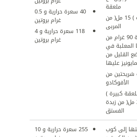
غرام بروتين
ملعقة
40 سعرة حرارية و 0.5
كبيرة ) 15 مل( من
غرام بروتين
المربى
118 سعرة حرارية و 4
إضافة 90 غرام من
غرام بروتين
ا المعلبة في
ضع القليل من
مايونيز عليها
 شريحتين من
الأفوكادو
عقة كبيرة )
30 مل( من زبدة
الفستق
تها إلى كوب
255 سعرة حرارية و 10