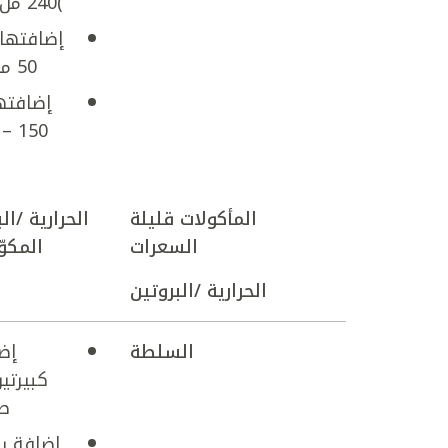
)240 مل( من الكسترد
إضافتها 
50 مل( من البوظة
إضافته
المأكولات قليلة
الحرارية /ال
السعرات
المكوّ
الحرارية /البروتين
السلطة
إض
ص
إضافة ب