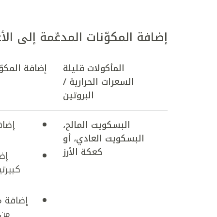
إضافة المكوّنات المدعّمة إلى الأ
المأكولات قليلة
إضافة المكوّن
السعرات
الحرارية /
البروتين
البسكويت المالح،
إضاف
البسكويت العادي،
أو
كعكة الأرز
إض
إضافة م
من 