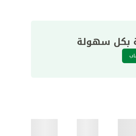
ة بكل سهولة
اب