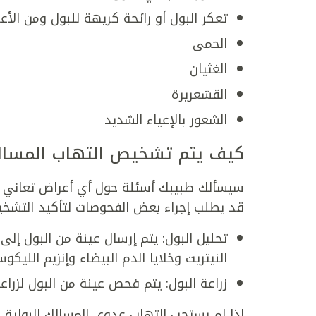
تعكر البول أو رائحة كريهة للبول ومن الأعر
الحمى
الغثيان
القشعريرة
الشعور بالإعياء الشديد
كيف يتم تشخيص التهاب المسالك
سيسألك طبيبك أسئلة حول أي أعراض تعاني منه
قد يطلب إجراء بعض الفحوصات لتأكيد التشخي
تحليل البول: يتم إرسال عينة من البول إل
النيتريت وخلايا الدم البيضاء وإنزيم الليكوست
زراعة البول: يتم فحص عينة من البول لزراعة
إذا لم يستجب التهاب عدوى المسالك البولية