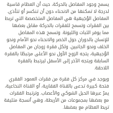
يسمح وجود المفاصل بالحركة، حيث أن العظام قاسية
لدرجة لا تمكنها من الانحناء دون أن تنكسر أو تتأذى.
المفاصل الوُجَيهية هي المفاصل المتخصصة التي تربط
بين الفقرات وتسمح للفقرات بالحركة مقابل بعضها
مما يوفر الثبات والليونة. وتسمح هذه المفاصل
للإنسان بالدوران حول الخصر والانحناء نحو الأمام ونحو
الخلف ونحو الجانبين. ولكل فقرة زوجان من المفاصل
الوُجيهية، يتجه الزوج الأول نحو الأعلى مرتبطًا بالفقرة
السابقة ويتجه الآخر إلى الأسفل ليرتبط بالفقرة
اللاحقة.
ويوجد في مركز كل فقرة من فقرات العمود الفقري
فتحة كبيرة تدعى بالقناة الفقارية، أو القناة النخاعية،
يمرّ عبرها الحبل الشوكي والأعصاب. وترتبط الفقرات
مع بعضها بمجموعات من الأربطة، وهي أنسجة متليفة
تربط العظام مع بعضها.