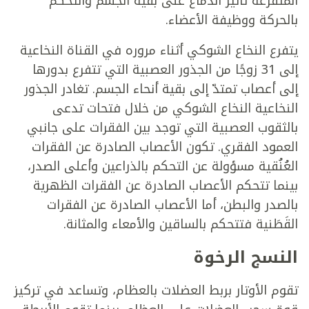
المتفرعة تأثير الدماغ على بقية الجسم والتحكم
بالحركة ووظيفة الأعضاء.
يتفرع النخاع الشوكي أثناء مروره في القناة النخاعية
إلى 31 زوجًا من الجذور العصبية التي تتفرع بدورها
إلى أعصاب تمتدّ إلى بقية أنحاء الجسم. تغادر الجذور
النخاعية النخاع الشوكي من خلال فتحات تدعى
بالثقوب العصبية التي توجد بين الفقرات على جانبي
العمود الفقري. تكون الأعصاب الصادرة عن الفقرات
العُنُقية مسؤولة عن التحكم بالذراعين وأعلى الصدر،
بينما تتحكم الأعصاب الصادرة عن الفقرات الظهرية
بالصدر والبطن، أما الأعصاب الصادرة عن الفقرات
القَطَنية فتتحكم بالساقين والأمعاء والمثانة.
النسج الرخوة
تقوم الأوتار بربط العضلات بالعظام، وتساعد في تركيز