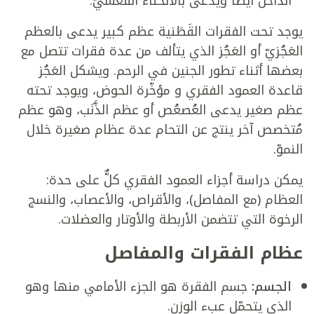
الداخل أيضًا ويدعى بالانحناء القَعسيّ.
يوجد تحت الفقرات القَطَنية عظم كبير يدعى بالعظم
العَجُزيّ أو العَجُز الذي يتألف من عدة فقرات تتصل مع
بعضها أثناء تطور الجنين في الرحم. ويشكل العَجُز
قاعدة العمود الفقري و مؤخّرة الحوض، ويوجد تحته
عظم صغير يدعى العُصعُص أو عظم الذَّنَب، وهو عظم
مُتخصص آخر ينتج عن التحام عدة عظام صغيرة خلال
النموّ.
يمكن دراسة أجزاء العمود الفقري كلٌّ على حدة:
العظام (مع المفاصل)، والأقراص، والأعصاب، والنسج
الرخوة التي تتضمن الأربطة والأوتار والعضلات.
عظام الفقرات والمفاصل
الجسم:
جسم الفقرة هو الجزء الأمامي منها وهو
الذي يتحمّل عبء الوزن.