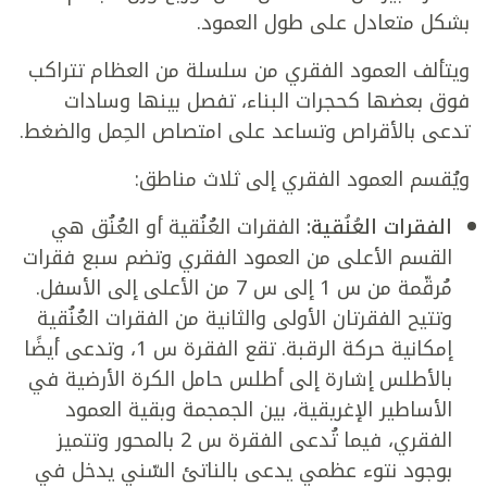
بشكل متعادل على طول العمود.
ويتألف العمود الفقري من سلسلة من العظام تتراكب
فوق بعضها كحجرات البناء، تفصل بينها وسادات
تدعى بالأقراص وتساعد على امتصاص الحِمل والضغط.
ويُقسم العمود الفقري إلى ثلاث مناطق:
الفقرات العُنُقية:
الفقرات العُنُقية أو العُنُق هي
القسم الأعلى من العمود الفقري وتضم سبع فقرات
مُرقّمة من س 1 إلى س 7 من الأعلى إلى الأسفل.
وتتيح الفقرتان الأولى والثانية من الفقرات العُنُقية
إمكانية حركة الرقبة. تقع الفقرة س 1، وتدعى أيضًا
بالأطلس إشارة إلى أطلس حامل الكرة الأرضية في
الأساطير الإغريقية، بين الجمجمة وبقية العمود
الفقري، فيما تُدعى الفقرة س 2 بالمحور وتتميز
بوجود نتوء عظمي يدعى بالناتئ السّني يدخل في