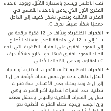
ثقب الأطلس ويسمح باستدارة العُنُق. ويوجد الانحناء
الفقريّ الأول الذي يدعى بالانحناء القعسي في
الفقرات العُنُقية وينحني بشكل خفيف إلى الداخل
معطيًا شكلًا شبيهًا بحرف C.
الفقرات الظهرية:
وتتألف من 12 فقرة مرقمة من
ت 1 إلى ت 12 في منطقة الصدر. وتستند الأضلاع
إلى العمود الفقري على الفقرات الظهرية التي يتجه
انحناء العمود الفقري فيها نحو الخارج مشكلًا حرف
C بالمقلوب ويدعى بالانحناء الحُدابي.
الفقرات القَطَنية:
تتألف الفقرات القَطَنية، أو فقرات
أسفل الظهر، عادة من خمس فقرات مُرقّمة من ل 1
إلى ل 5، وقد يمتلك بعض الأشخاص ستّ فقرات
قَطَنية. تعد الفقرات القَطَنية أكبر الفقرات، وهي
تصل بين الفقرات الظهرية والحوض وتتحمّل معظم
وزن الجسم. ويتجه انحناء الفقرات القَطَنية نحو