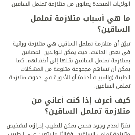
الولايات المتحدة يعانون من متلازمة تململ الساقين.
ما هي أسباب متلازمة تململ
الساقين؟
تبيّن أن متلازمة تململ الساقين هي متلازمة وراثية
في بعض الحالات، حيث يمكن للوالدين المصابين
بمتلازمة تململ الساقين نقلها إلى أطفالهم. كما
يمكن أن تساهم مجموعة متنوعة من المشكلات
الطبية (والمبينة أدناه) أو الأدوية في حدوث متلازمة
تململ الساقين.
كيف أعرف إذا كنت أعاني من
متلازمة تململ الساقين؟
نظرًا لعدم وجود فحص يمكن للطبيب إجراؤه لتشخيص
متلازمة تململ الساقين، فغالبًا ما يتعين على الطبيب