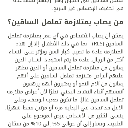
تململ الساقين في التجول وهز أرجلهم للمساعدة
في تخفيف الإحساس غير المريح.
من يصاب بمتلازمة تململ الساقين؟
يمكن أن يصاب الأشخاص في أي عمر بمتلازمة تململ
الساقين (RLS) - بما في ذلك الأطفال. إلا إن هذه
المتلازمة عادة ما تصيب كبار السن وتؤثر على النساء
أكثر من الرجال. عادة ما يتم استبعاد الشباب الذين
يعانون من متلازمة تململ الساقين أو الذين تظهر
عليهم أعراض متلازمة تململ الساقين على أنهم
يعانون من آلام النمو أو يعتبرون أنهم يرهقون
أنفسهم أثناء النشاط البدني. نظرًا لأن أعراض متلازمة
تململ الساقين غالبًا ما تكون صعبة الوصف، وعلى
الأقل قد تحدث في البداية مرة أو مرتين فقط شهريًا،
ينسى الكثير من الأشخاص عرض الموضوع على
الطبيب. ويشار إلى أن حوالي 5% إلى 10% من سكان