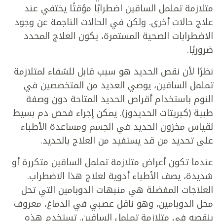
متلازمة تململ الساقين اضطرابًا مؤقتًا يختفي عند
علاج حالات أخرى. ولكن في الحالات الناجمة عن وجود
الاضطرابات الصحية المستمرة، يكون العلاج المحدد
ضروريًا.
نظرًا لأن نقص الحديد هو سبب قابل للشفاء لمتلازمة
تململ الساقين، يوصي العديد من المتخصصين في
النوم باستخدام أقراص الحديد المتاحة دون وصفة
طبية (كبريتات الحديدوز). يمكن إجراء فحص دم بسيط
لقياس مخزون الحديد في الجسم ومساعدة الأطباء
على تحديد من قد يستفيد من العلاج بالحديد.
عندما تكون أعراض متلازمة تململ الساقين متكررة أو
شديدة، يصف الأطباء أدوية لعلاج هذا الاضطراب.
العلاجات المفضلة هي منبهات الدوبامين التي تحل
محل الدوبامين، وهو ناقل عصبي في الدماغ، معروف
بنقصه في متلازمة تململ الساقين. تستخدم هذه