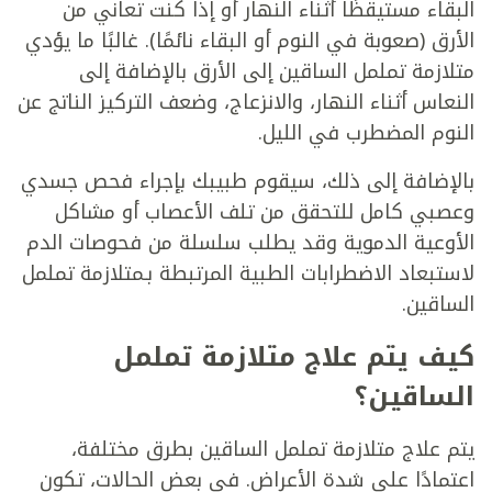
البقاء مستيقظًا أثناء النهار أو إذا كنت تعاني من
الأرق (صعوبة في النوم أو البقاء نائمًا). غالبًا ما يؤدي
متلازمة تململ الساقين إلى الأرق بالإضافة إلى
النعاس أثناء النهار، والانزعاج، وضعف التركيز الناتج عن
النوم المضطرب في الليل.
بالإضافة إلى ذلك، سيقوم طبيبك بإجراء فحص جسدي
وعصبي كامل للتحقق من تلف الأعصاب أو مشاكل
الأوعية الدموية وقد يطلب سلسلة من فحوصات الدم
لاستبعاد الاضطرابات الطبية المرتبطة بـمتلازمة تململ
الساقين.
كيف يتم علاج متلازمة تململ
الساقين؟
يتم علاج متلازمة تململ الساقين بطرق مختلفة،
اعتمادًا على شدة الأعراض. في بعض الحالات، تكون