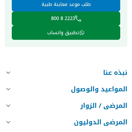
طلب موعد معاينة طبية
2223 8 800
تطبيق واتساب
نبذه عنا
المواعيد والوصول
المرضى / الزوار
المرضى الدوليون