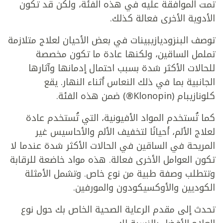
تمت الموافقة عليه في هذه الفئة، ولكن قد تكون
الأدوية الأخرى فعالة كذلك.
توصف البنزوديازيبينات في بعض الأحيان لعلاج متلازمة
تململ الساقين، ولكنها عادة ما تكون مخصصة
للحالات الأكثر شدة بسبب احتمال إدمانها وآثارها
الجانبية بما في ذلك النعاس أثناء النهار. يقع
كلونازيبام (Klonopin®) ضمن هذه الفئة.
كما تُستخدم المواد الأفيونية، التي تُستخدم عادة
لعلاج الألم، أحيانًا لتخفيف الألم والأحاسيس غير
المريحة في الساقين في الحالات الأكثر شدة عندما لا
تكون العوامل الأخرى فعالة. هذه مواد خاضعة للرقابة
وتتطلب وصفة طبية من نوع خاص. وتشمل الأمثلة
الكوديين والأوكسيكودون والمورفين.
تحدث إلى مقدم الرعاية الصحية الخاص بك حول نوع