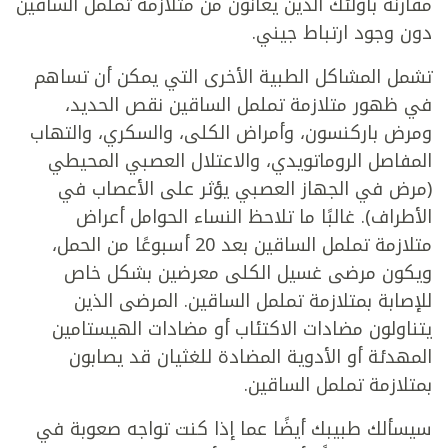
مقارنة بأولئك الذين يعانون من متلازمة تململ الساقين
دون وجود ارتباط جيني.
تشمل المشاكل الطبية الأخرى التي يمكن أن تساهم
في ظهور متلازمة تململ الساقين نقص الحديد،
ومرض باركنسون، وأمراض الكلى، والسكري، والتهاب
المفاصل الروماتويدي، والاعتلال العصبي المحيطي
(مرض في الجهاز العصبي يؤثر على الأعصاب في
الأطراف). غالبًا ما تلاحظ النساء الحوامل أعراض
متلازمة تململ الساقين بعد 20 أسبوعًا من الحمل،
ويكون مرضى غسيل الكلى معرضين بشكل خاص
للإصابة بمتلازمة تململ الساقين. المرضى الذين
يتناولون مضادات الاكتئاب أو مضادات الهيستامين
المهدئة أو الأدوية المضادة للغثيان قد يصابون
بمتلازمة تململ الساقين.
سيسألك طبيبك أيضًا عما إذا كنت تواجه صعوبة في