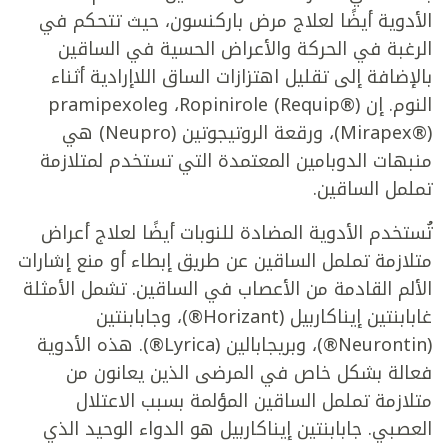
الأدوية أيضًا لعلاج مرض باركنسون، حيث تتحكم في
الرغبة في الحركة والأعراض الحسية في الساقين
بالإضافة إلى تقليل اهتزازات الساق اللاإرادية أثناء
النوم. إن Ropinirole (Requip®)، وpramipexole
(Mirapex®)، ورقعة الروتيجوتين (Neupro) هي
منبهات الدوبامين المعتمدة التي تستخدم لمتلازمة
تململ الساقين.
تُستخدم الأدوية المضادة للنوبات أيضًا لعلاج أعراض
متلازمة تململ الساقين عن طريق إبطاء أو منع إشارات
الألم القادمة من الأعصاب في الساقين. تشمل الأمثلة
غابابنتين إيناكاربيل (Horizant®)، وجابابنتين
(Neurontin®)، وبريجابالين (Lyrica®). هذه الأدوية
فعالة بشكل خاص في المرضى الذين يعانون من
متلازمة تململ الساقين المؤلمة بسبب الاعتلال
العصبي. جابابنتين إيناكاربيل هو الدواء الوحيد الذي