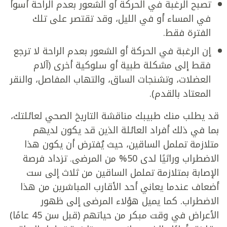
تصبح الرغبة في الحركة أو الشعور بعدم الراحة أسوأ
في المساء أو في الليل، وقد تقتصر على تلك
الفترة فقط.
إن الرغبة في الحركة أو الشعور بعدم الراحة لا ترجع
فقط إلى مشكلة طبية أو سلوكية أخرى (آلام
العضلات، وتشنجات الساق، والتهاب المفاصل، والنقر
المعتاد بالقدم).
قد يطلب منك طبيبك مناقشة التاريخ الصحي لعائلتك،
بما في ذلك أفراد العائلة الذين قد يكون لديهم
متلازمة تململ الساقين، حيث يُفترض أن يكون هذا
الاضطراب وراثيًا لدى 50% من المرضى. تزداد فرصة
الإصابة بمتلازمة تململ الساقين من ثلاث إلى ست
أضعاف عندما يعاني أحد الأقارب المباشرين من هذا
الاضطراب. كما يميل هؤلاء المرضى إلى ظهور
الأعراض في وقت مبكر من حياتهم (قبل سن 45 عامًا)