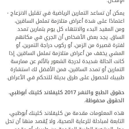
الإمكان.
يمكن أن تساعد التمارين الرياضية في تقليل الانزعاج -
اعتمادًا على شدة أعراض متلازمة تململ الساقين،
ومن المفيد البدء والانتهاء كل يوم بتمارين تمدد
الساق. يجد بعض الأشخاص أن الجري في مكانهم
لفترة قصيرة من الزمن، أو ركوب دراجة التمرين، أو
المشي يخفف من أعراض متلازمة تململ الساقين. إذا
كانت الحالة شديدة لدرجة الشعور بالألم عن ممارسة
التمارين أو تمدد الساقين، فمن الأفضل لك استشارة
طبيبك للحصول على طرق بديلة للتحكم في الأعراض.
حقوق الطبع والنشر 2017 كليفلاند كلينك أبوظبي.
الحقوق محفوظة.
هذه المعلومات مقدمة من كليفلاند كلينك أبوظبي،
التابعة لمبادلة للرعاية الصحية، ولا يُقصد منها أن تحل