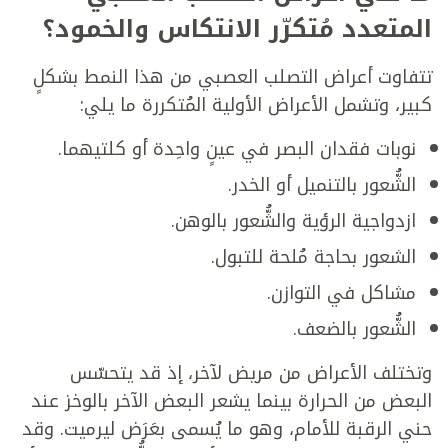
المتعدد مُتكرّر الانتكاس والخمود؟
تتفاوت أعراض التصلب العصبي من هذا النمط بشكلٍ
كبير، وتشمل الأعراض الأولية المُتكررة ما يلي:
نوبات فقدان البصر في عينٍ واحِدة أو كلتيهما.
الشُّعور بالتنميل أو الخدر.
ازدواجية الرؤية والشُّعور بالوهن.
الشعور بحاجة مُلحة للتبول.
مشاكل في التوازن.
الشُّعور بالضعف.
وتختلف الأعراض من مريض لآخر، إذ قد يتحسّس
البعض من الحرارة بينما يشعر البعض الآخر بالوخز عند
حني الرقبة للأمام، وهو ما يُسمى بعَرَض ليرميت. وقد