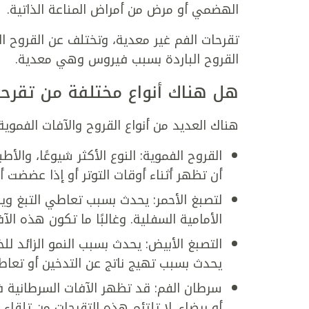
الهضمي أو مرض من أمراض المناعة الذاتية.
تقرحات الفم غير معدية، وتختلف عن القروح ال
القروح الباردة بسبب فيروس وهي معدية.
هل هناك أنواع مختلفة من تقرحا
هناك العديد من أنواع القروح والآفات الفموية
القروح الفموية: النوع الأكثر شيوعًا، وال
أن تظهر أثناء أوقات التوتر أو إذا عضضت 
لتصبغ الأحمر: يحدث بسبب تعاطي التبغ وي
الأمامية السفلية. وغالبًا ما تكون هذه ال
التصبغ الأبيض: يحدث بسبب النمو الزائد لل
يحدث بسبب تهيج ناتج عن التدخين أو تعاط
سرطان الفم: قد تظهر الآفات السرطانية 
أو بيضاء. لا تلتئم هذه التقرحات من تلقاء