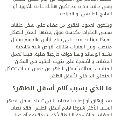
وفي حالات نادرة قد تكون هنالك حاجة للأدوية أو
العلاج الطبيعي أو الجراحة.
ويتكون العمود الفقري من عظام على شكل حلقات
تسمى الفقرات مكدسة فوق بعضها البعض لتشكل
عمودًا قويًا يحافظ على إبقاء الرأس والجسم بشكل
منتصب. وبين الفقرات هنالك أقراص شبه هلامية
تشبه الوسائد ولها حواف خارجية صلبة، فيما تعمل
العضلات والأنسجة على تثبيت الفقرة في المكان
المناسب. ويتألف أسفل الظهر من خمس فقرات تشكل
المنحنى الداخلي لأسفل الظهر.
ما الذي يسبب آلام أسفل الظهر؟
يعد إرهاق أو إصابة العضلات التي تسند أسفل الظهر
السبب الأكثر شيوعًا لآلام أسفل الظهر . فقد تصاب
العضلات والأنسجة الرابطة بأذى نتيجة رفع أو حمل