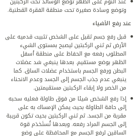
عند النوم على الظهر توضع الوسائد تحت الركبتين
وتوضع وسادة صغيرة تحت منطقة الفقرة القطنية.
عند رفع الأشياء
قبل رفع جسم ثقيل على الشخص تثبيت قدميه على
الأرض ثم ثني الركبتين ليصبح بمستوى الشيء
المطلوب رفعه مع الحفاظ على منطقة أسفل
الظهر بوضع مستقيم. بعدها ينبغي شد عضلات
البطن ورفع الجسم باستخدام عضلات الساق. كما
ينبغي عدم جذب الجسم إلى الجسد وعدم الانحناء
من الخصر ولا إبقاء الركبتين مستقيمتين.
إذا رفع الشخص شيئا من فوق طاولة فعليه سحبه
إلى حافة الطاولة بحيث يمكن الإمساك به على
مقربة من الجسد. ثم ثني الركبتين بحيث تكون قريبة
إلى الجسم المراد رفعه. وبعدها تُستَخدَم قوة
الساقين لرفع الجسم مع المحافظة على وضع