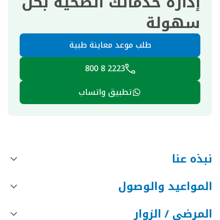
إدارة خدماتك الصحية بكل
سهولة
طلب موعد معاينة طبية
2223 8 800
تطبيق واتساب
نبذه عنا
المواعيد والوصول
المرضى / الزوار