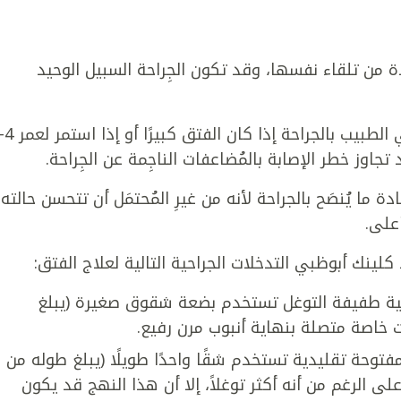
دة من تلقاء نفسها، وقد تكون الجِراحة السبيل الوحيد
وفي حال إصابة الطفل بفتق السرة، قد يُوصي الطبيب بالجراحة إذا كان الفتق كبيرًا أو إ
فعادة ما يُنصَح بالجراحة لأنه من غيرِ المُحتمَل أن تتحسن حالته
على.
لينك أبوظبي التدخلات الجراحية التالية لعلاج الفتق:
احية طفيفة التوغل تستخدم بضعة شقوق صغيرة (يبلغ
 خاصة متصلة بنهاية أنبوب مرن رفيع.
 مفتوحة تقليدية تستخدم شقًا واحدًا طويلًا (يبلغ طوله من
 الرغم من أنه أكثر توغلاً، إلا أن هذا النهج قد يكون