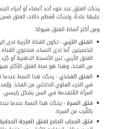
يحدُث الفتق عند نتوء أحد أعضاء أو أجزاء الج
عليها عادةً. وتحدُث مُعظم حالات الفتق ضمن 
ومِن أكثر أنماط الفتق شيوعًا:
الفتق الأربي
- تكون القناة الأربية لدى ال
للخصيتين. أما لدى النساء، فتحتوي القناة ا
الفتق الأربي، تبرز الأنسجة الدهنية أو جُز
من الفخذ، وهذا هو نمط الفتق الأكثر شيوعً
الفتق الفخذي
- يحدُث هذا النمط عندما تب
في الجزء العلوي الداخلي من الفخذ. ويُعد 
المرأة المُتقدمة في السن بشكل رئيسي.
فتق السرة
- يحدُث هذا النمط عندما تندفع
بالقُرب من السِرة.
فتق الحجاب الحاجز (فتق الفرجة الحجابية