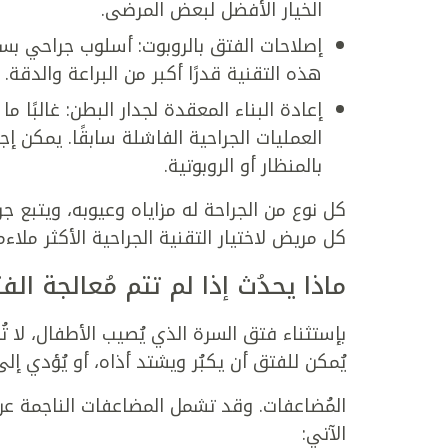
الخيار الأفضل لبعض المرضى.
إصلاحات الفتق بالروبوت: أسلوب جراحي بسي
هذه التقنية قدرًا أكبر من البراعة والدقة.
إعادة البناء المعقدة لجدار البطن: غالبًا 
العمليات الجراحية الفاشلة سابقًا. يمكن إج
بالمنظار أو الروبوتية.
كل نوع من الجراحة له مزاياه وعيوبه، ويتبع ج
كل مريض لاختيار التقنية الجراحية الأكثر ملاءم
ماذا يحدُث إذا لم تتم مُعالجة الف
بإستثناء فتق السرة الذي يُصيب الأطفال، لا تُش
يُمكن للفتق أن يكبُر ويشتد أذاه، أو يُؤدي إ
المُضاعفات. وقد تشمل المضاعفات الناجمة عن
الآتي: