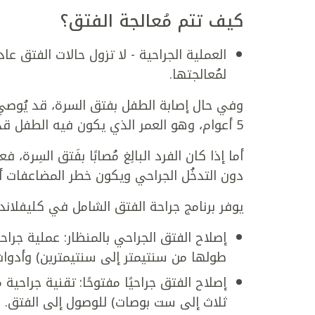
كيف تتم مُعالجة الفتق؟
العملية الجراحية - لا تزول حالات الفتق عا
لمُعالجتها.
5 أعوام، وهو العمر الذي يكون فيه الطفل قد تجاوز خطر الإصابة بالمُضاعفات الناجِمة عن الجِراحة.
أما إذا كان الفرد البالِغ مُصابًا بفَتق السِرة، 
دون التدخُل الجراحي ويكون خطر المضاعفات أ
يوفر برنامج جراحة الفتق الشامل في كليفلاند ك
إصلاح الفتق الجراحي بالمنظار: عملية جر
طولها من سنتيمتر إلى سنتيمترين) وأدوات
إصلاح الفتق جراحيًا مفتوحًا: تقنية جراحية
ثلاث إلى ست بوصات) للوصول إلى الفتق. على