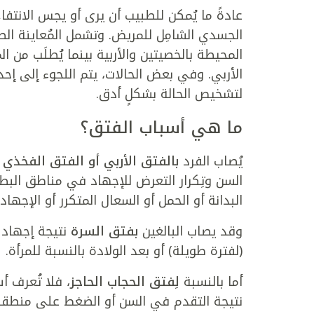
عادةً ما يُمكن للطبيب أن يرى أو يجس الانت
الجسدي الشامِل للمريض. وتشمل المُعاينة الط
المحيطة بالخصيتين والأربية بينما يُطلَب من ا
الأربي. وفي بعض الحالات، يتم اللجوء إلى إح
لتشخيص الحالة بشكلٍ أدق.
ما هي أسباب الفتق؟
يُصاب الفرد
بالفتق الأربي أو الفتق الفخذي
ن
السن وتِكرار التعرض للإجهاد في مناطق البطن
البدانة أو الحمل أو السعال المتكرر أو الإجها
وقد يصاب البالغين
بفتق السرة
نتيجة إجهاد م
(لفترة طويلة) أو بعد الولادة بالنسبة للمرأة.
أما بالنسبة
لِفتق الحجاب الحاجز
، فلا تُعرف أ
نتيجة التقدم في السن أو الضغط على منطقة