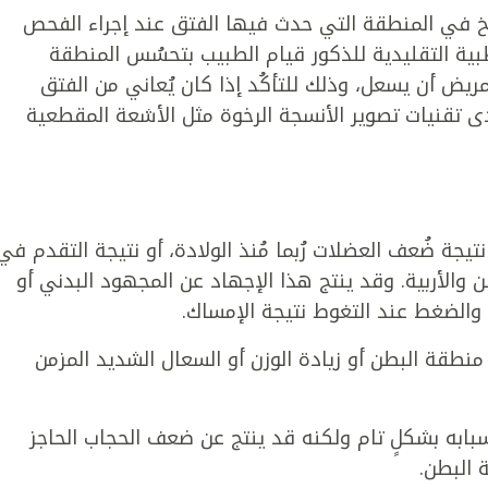
فاخ في المنطقة التي حدث فيها الفتق عند إجراء الفحص
بية التقليدية للذكور قيام الطبيب بتحسُس المنطقة
لمريض أن يسعل، وذلك للتأكُد إذا كان يُعاني من الفتق
دى تقنيات تصوير الأنسجة الرخوة مثل الأشعة المقطعية
تيجة ضُعف العضلات رُبما مُنذ الولادة، أو نتيجة التقدم في
 والأربية. وقد ينتج هذا الإجهاد عن المجهود البدني أو
د والضغط عند التغوط نتيجة الإمساك.
نطقة البطن أو زيادة الوزن أو السعال الشديد المزمن
سبابه بشكلٍ تام ولكنه قد ينتج عن ضعف الحجاب الحاجز
 البطن.