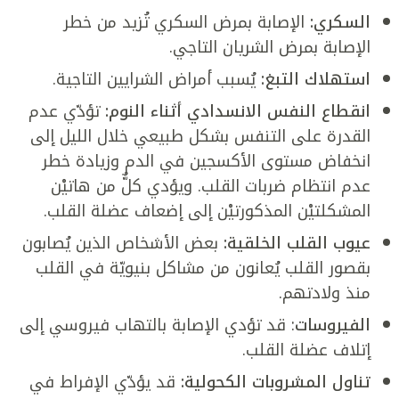
السكري:
الإصابة بمرض السكري تُزيد من خطر
الإصابة بمرض الشريان التاجي.
استهلاك التبغ:
يُسبب أمراض الشرايين التاجية.
انقطاع النفس الانسدادي أثناء النوم:
تؤدّي عدم
القدرة على التنفس بشكل طبيعي خلال الليل إلى
انخفاض مستوى الأكسجين في الدم وزيادة خطر
عدم انتظام ضربات القلب. ويؤدي كلٌّ من هاتيْن
المشكلتيْن المذكورتيْن إلى إضعاف عضلة القلب.
عيوب القلب الخلقية:
بعض الأشخاص الذين يُصابون
بقصور القلب يُعانون من مشاكل بنيويّة في القلب
منذ ولادتهم.
الفيروسات
: قد تؤدي الإصابة بالتهاب فيروسي إلى
إتلاف عضلة القلب.
تناول المشروبات الكحولية:
قد يؤدّي الإفراط في