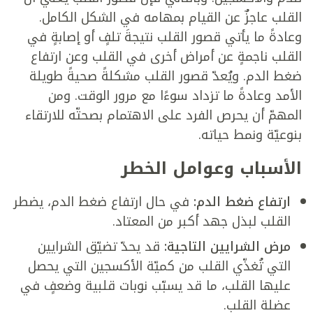
القلب عاجزٌ عن القيام بمهامه في الشكل الكامل.
وعادةً ما يأتي قصور القلب نتيجةَ تلفٍ أو إصابةٍ في
القلب ناجمةٍ عن أمراض أخرى في القلب وعن ارتفاع
ضغط الدم. ويُعدّ قصور القلب مشكلةً صحيةً طويلة
الأمد وعادةً ما تزداد سوءًا مع مرور الوقت. ومن
المهمّ أن يحرص الفرد على الاهتمام بصحتّه للارتقاء
بنوعيّة ونمط حياته.
الأسباب وعوامل الخطر
ارتفاع ضغط الدم:
في حال ارتفاع ضغط الدم، يضطر
القلب لبذل جهد أكبر من المعتاد.
مرض الشرايين التاجية:
قد يحدّ تضيّق الشرايين
التي تُغذّي القلب من كميّة الأكسجين التي يحصل
عليها القلب، ما قد يسبّب نوبات قلبية وضعفٍ في
عضلة القلب.