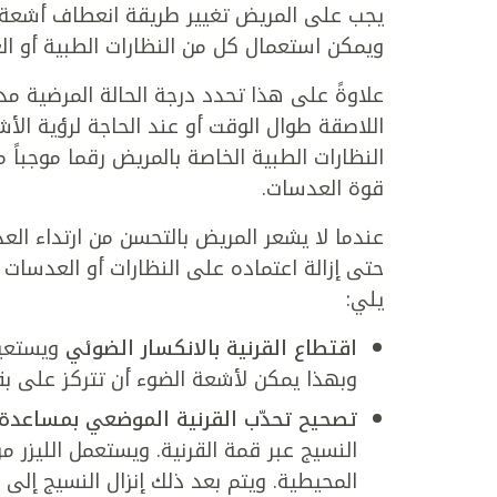
يجب على المريض تغيير طريقة انعطاف أشعة ا
ويمكن استعمال كل من النظارات الطبية أو الع
علاوةً على هذا تحدد درجة الحالة المرضية مد
اللاصقة طوال الوقت أو عند الحاجة لرؤية الأ
قوة العدسات.
عندما لا يشعر المريض بالتحسن من ارتداء العد
حتى إزالة اعتماده على النظارات أو العدسات ا
يلي:
اقتطاع القرنية بالانكسار الضوئي
ويستعين
وبهذا يمكن لأشعة الضوء أن تتركز على بقع
تصحيح تحدّب القرنية الموضعي بمساعدة ال
النسيج عبر قمة القرنية. ويستعمل الليزر مر
المحيطية. ويتم بعد ذلك إنزال النسيج إلى مك