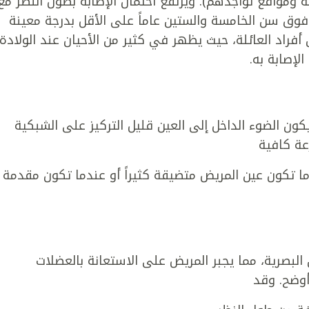
سة ومواقع تواجدهم). ويرتفع احتمال الإصابة بطول النظر مع
وق سن الخامسة والستين عاماً على الأقل بدرجة معينة
 أفراد العائلة، حيث يظهر في كثير من الأحيان عند الولادة.
لإصابة به.
كون الضوء الداخل إلى العين قليل التركيز على الشبكية
عة كافية
 تكون عين المريض متضيقة كثيراً أو عندما تكون مقدمة
لبصرية، مما يجبر المريض على الاستعانة بالعضلات
أوضح. وقد