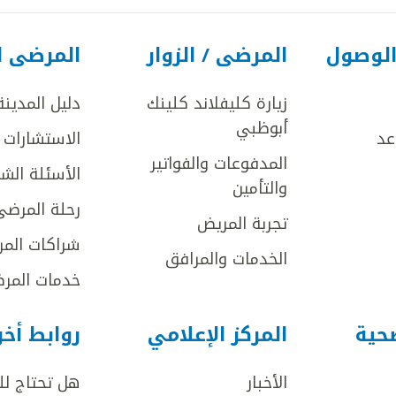
الوصول
المرضى / الزوار
المرضى ا
زيارة كليفلاند كلينك
دليل المدينة
أبوظبي
عد
الاستشارات ا
المدفوعات والفواتير
الأسئلة الش
والتأمين
رحلة المرضى
تجربة المريض
شراكات المر
الخدمات والمرافق
خدمات المرض
صحية
المركز الإعلامي
روابط أخ
الأخبار
هل تحتاج ل