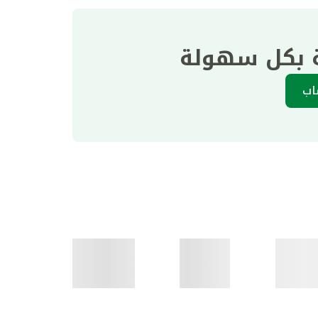
ة بكل سهولة
اب