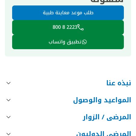
طلب موعد معاينة طبية
2223 8 800
تطبيق واتساب
نبذه عنا
المواعيد والوصول
المرضى / الزوار
المرضى الدوليون