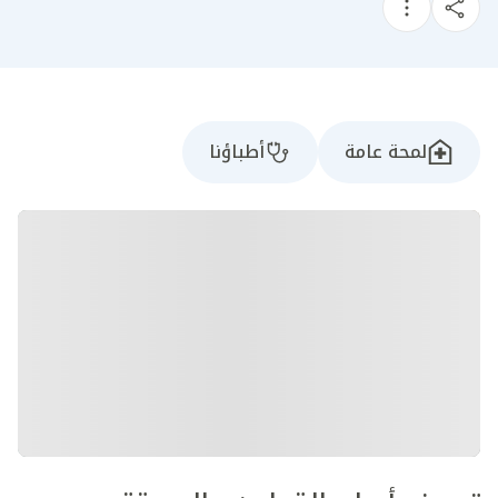
لمحة عامة
أطباؤنا