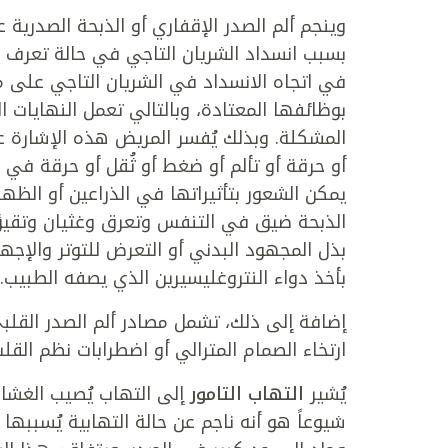
وينجم ألم الصدر الإقفاري أو الذبحة الصدرية
بسبب انسداد الشريان التاجي في حالة تعرف ب
في اتجاه الانسداد في الشريان التاجي على ما
بوظائفها المعتادة، وبالتالي تعمل النهايات 
المشكلة. وبذلك يُفسر المريض هذه الإشارة ع
أو حرقة أو تألم أو ضغط أو ثُقل أو حرقة في
يمكن الشعور بتأثيراتها في الذراعين أو الظهر
الذبحة ضيق في التنفس وتعرق وغثيان وتقيؤ
بذل المجهود البدني أو التعرض للتوتر والإجه
بأخذ دواء النتروغليسيرين الذي يصفه الطبيب.
إضافة إلى ذلك، تشمل مصادر ألم الصدر القلبي 
ارتخاء الصمام المترالي أو اضطرابات نظم القلب
يُشير
التهاب التامور
إلى التهاب يُصيب الغشاء
شيوعاً هو أنه ناجم عن حالة التهابية يُسبب