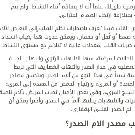
منية طويلة، علماً أنه لا يتفاقم أثناء النشاط، ولم يتم
بمتلازمة ارتخاء الصمام المترالي.
 القلب فيما يُعرف
باضطراب نظم القلب
إلى التعرض لآلام
نه ضغط أو ثُقل أو خفقان، ويمكن حدوث هذا بغياب انسداد
 ضربات القلب بمعدلات عالية لا تتلائم مع مستوى النشاط.
الحالات المرضية، منها الالتهاب الرئوي والتهاب الجنبة
العضلية في جدار الصدر والتهاب الغضاريف التي تربط
ية سبباً في هذا النوع من آلام الصدر. وتتضمن مصادر
المعدة أو المريء وارتجاع الحمض من المعدة إلى المريء
 تشنج المريء. وفي بعض الأحيان يُصاب المريض بآلام ناجمة
ات والالتهابات يظنها ألماً في الصدر، وأخيراً يمكن أن
ألم الصدر القلبي الإقفاري.
ب مصدر آلام الصدر؟