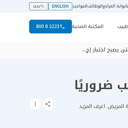
ا
بوابة المراجع
الوظائف
المواعيد
بحث
ENGLISH
طبيب
المكتبة الصحية
2223 8 800
ى يصبح اختبار إج...
 ضروريًا
ة المريض. اعرف المزيد