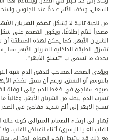
وحاد إلى حد كبير في الصدر، ويتفاقم هذا ال
السعال، ويخف الألم عادةً عند الجلوس والانحنا
من ناحية ثانية لا يُشكل
تضخم الشريان الأبهر
مصدراً للألم إطلاقًا، ويكون التضخم على شكل
الشريان الأبهر، كما يمكن لهذه المنطقة أن ت
تتمزق الطبقة الداخلية للشريان الأبهر مما يس
يحدث ما يُسمى ب
"تسلخ الأبهر"
.
ويؤدي الضغط المصاحب لتدفق الدم شبه النبضي
بالتوسع أو التفتق. ورغم أن تفتق تضخم الأبهر 
هبوط مفاجئ في ضغط الدم وإلى الوفاة الفجائ
تسرب الدم ببطء من الشريان الأبهر، وغالباً م
تسلخ الأبهر إلى ألم شديد مفاجئ في الصدر عا
يُشار إلى
ارتخاء الصمام المترالي
كونه حالة ان
القلب العليا اليسرى) أثناء انقباض القلب، ول
مع ذلك قد يرتبط ارتخاء الصمام المترالي بمتلا