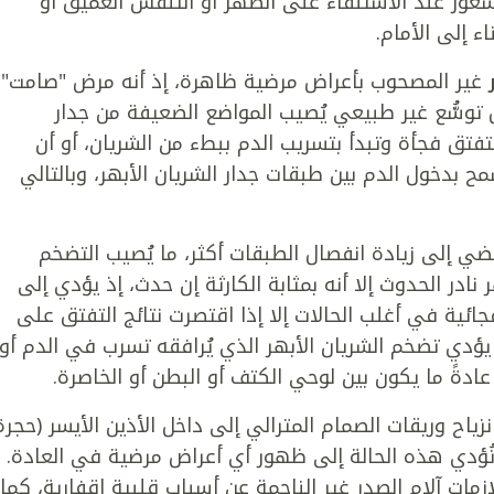
شعور عند الاستلقاء على الظهر أو التنفس العميق أو
ء إلى الأمام.
غير المصحوب بأعراض مرضية ظاهرة، إذ أنه مرض "صامت"،
 توسُّع غير طبيعي يُصيب المواضع الضعيفة من جدار
تفتق فجأة وتبدأ بتسريب الدم ببطء من الشريان، أو أن
مح بدخول الدم بين طبقات جدار الشريان الأبهر، وبالتالي
 إلى زيادة انفصال الطبقات أكثر، ما يُصيب التضخم
نادر الحدوث إلا أنه بمثابة الكارثة إن حدث، إذ يؤدي إلى
ية في أغلب الحالات إلا إذا اقتصرت نتائج التفتق على
ا يؤدي تضخم الشريان الأبهر الذي يُرافقه تسرب في الدم أو
دةً ما يكون بين لوحي الكتف أو البطن أو الخاصرة.
زياح وريقات الصمام المترالي إلى داخل الأذين الأيسر (حجرة
ا تُؤدي هذه الحالة إلى ظهور أي أعراض مرضية في العادة.
زمات آلام الصدر غير الناجمة عن أسباب قلبية إقفارية، كما