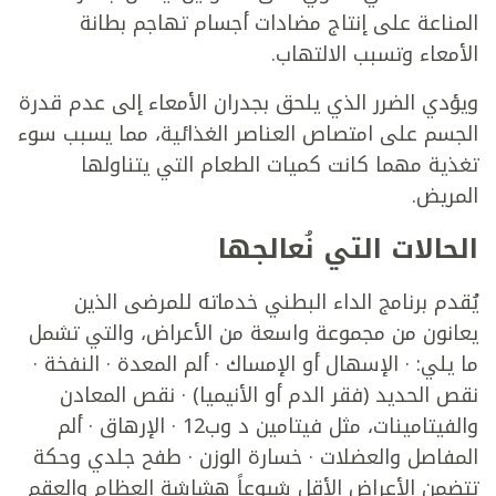
المناعة على إنتاج مضادات أجسام تهاجم بطانة
الأمعاء وتسبب الالتهاب.
ويؤدي الضرر الذي يلحق بجدران الأمعاء إلى عدم قدرة
الجسم على امتصاص العناصر الغذائية، مما يسبب سوء
تغذية مهما كانت كميات الطعام التي يتناولها
المريض.
الحالات التي نُعالجها
يُقدم برنامج الداء البطني خدماته للمرضى الذين
يعانون من مجموعة واسعة من الأعراض، والتي تشمل
ما يلي: · الإسهال أو الإمساك · ألم المعدة · النفخة ·
نقص الحديد (فقر الدم أو الأنيميا) · نقص المعادن
والفيتامينات، مثل فيتامين د وب12 · الإرهاق · ألم
المفاصل والعضلات · خسارة الوزن · طفح جلدي وحكة
تتضمن الأعراض الأقل شيوعاً هشاشة العظام والعقم