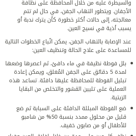
والسيطرة عليه من خلال المحافظة على نظافة
الأجفان. ويتطور التهاب الجفن، في حال لم تتم
معالجته، إلى حالات أكثر خطورة كأن يترك ندبة أو
يسبب أذية في نسيج العين.
عند الإصابة بالتهاب الجفن، يمكن اتّباع الخطوات التالية
للمساعدة على علاج الحالة وتنظيف العين:
بلل فوطة نظيفة في ماء دافئ، ثم اعصرها وضعها
لمدة 5 دقائق على الجفن المُغلق، ويمكن إعادة
تبليل الفوطة للمحافظة عليها دافئة. تساعد هذه
العملية على تليين القشور والتخلص من البقايا
الزيتية.
ضع الفوطة المبللة الدافئة على السبابة ثم ضع
قليل من محلول ممدد بنسبة 50% من شامبو
للأطفال أو من صابون خفيف.