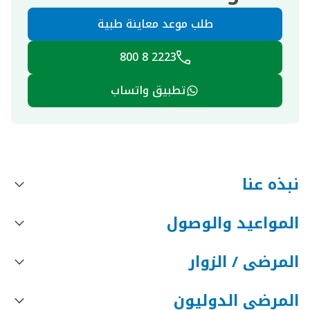
طلب موعد معاينة طبية
2223 8 800
تطبيق واتساب
نبذه عنا
المواعيد والوصول
المرضى / الزوار
المرضى الدوليون