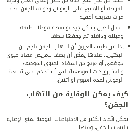
نظف كل عين على حدة من خلال إغلاق العين وفرك
الفوطة أو الإصبع على الرموش وحواف الجفن عدة
مرات بطريقة أفقية.
اغسل العين بشكل جيد بواسطة فوطة نظيفة
ومبللة ودافئة ثم جففها بلطف.
إذا قرر طبيب العيون أن التهاب الجفن ناجم عن
البكتيريا، عندها يمكن أن يصف للمريض مضاد حيوي
موضعي أو مزيج من المضاد الحيوي الموضعي
والستيرويدات الموضعية التي تُستخدَم على قاعدة
الرموش لمدة أسبوع أو اثنين.
كيف يمكن الوقاية من التهاب
الجفن؟
يمكن اتّخاذ الكثير من الاحتياطات اليومية لمنع الإصابة
بالتهاب الجفن، ومنها: