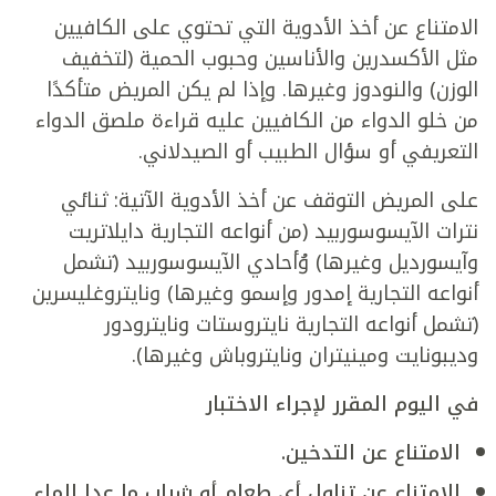
الامتناع عن أخذ الأدوية التي تحتوي على الكافيين
مثل الأكسدرين والأناسين وحبوب الحمية (لتخفيف
الوزن) والنودوز وغيرها. وإذا لم يكن المريض متأكدًا
من خلو الدواء من الكافيين عليه قراءة ملصق الدواء
التعريفي أو سؤال الطبيب أو الصيدلاني.
على المريض التوقف عن أخذ الأدوية الآتية: ثنائي
نترات الآيسوسوربيد (من أنواعه التجارية دايلاتريت
وآيسورديل وغيرها) وُأحادي الآيسوسوربيد (تشمل
أنواعه التجارية إمدور وإسمو وغيرها) ونايتروغليسرين
(تشمل أنواعه التجارية نايتروستات ونايترودور
وديبونايت ومينيتران ونايتروباش وغيرها).
في اليوم المقرر لإجراء الاختبار
الامتناع عن التدخين.
الامتناع عن تناول أي طعام أو شراب ما عدا الماء