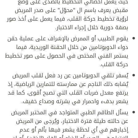
حيث يعمل أخصائي التخطيط بالصدى على وضع
مقبض يعرف باسم ال "محوّل" على صدر المريض
لرؤية تخطيط حركة القلب، فيما يعمل على أخذ صور
بصفة دورية خلال إجراء الاختبار.
يقوم الطبيب أو الممرض بالإشراف على عملية حقن
دواء الدوبوتامين من خلال الحقنة الوريدية، فيما
يستمر الفني المختص في الحصول على صور تخطيط
حركة القلب.
يُسفر تلقي الدوبوتامين عن رد فعل لقلب المريض
يُشابه ذلك الناجم عن ممارسته للتمارين الرياضية، إذ
يرتفع معدل ضربات القلب التي تصبح أقوى، كما قد
يشعر بدفء واحمرار في بشرته وصداع خفيف.
يسأل الطاقم الطبي المتواجد في المختبر المريض
عن حالته طيلة فترة الاختبار، ويُرجى من المريض
إخبارهم في أي لحظة يشعر فيها بألم أو عدم