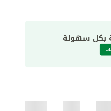
ة بكل سهولة
اب