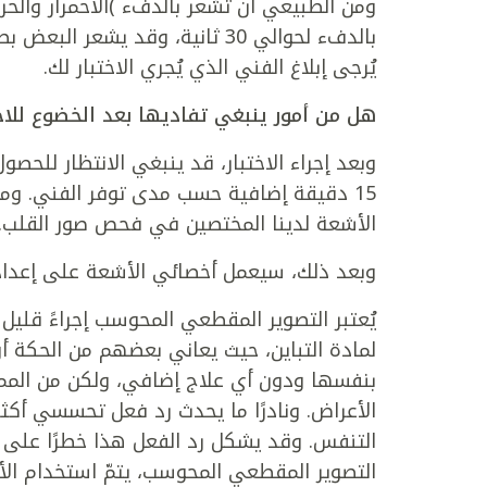
ومن الطبيعي أن تشعر بالدفء )الاحمرار والحرا
بالدفء لحوالي 30 ثانية، وقد 
يُرجى إبلاغ الفني الذي يُجري الاختبار لك.
هل من أمور ينبغي تفاديها بعد الخضوع للاخت
15 دقيقة إضافية حسب مدى توفر الفني. وم
الأشعة لدينا المختصين في فحص صور القلب.
وبعد ذلك، سيعمل أخصائي الأشعة على إعداد 
يُعتبر التصوير المقطعي المحوسب إجراءً قلي
لمادة التباين، حيث يعاني بعضهم من الحكة أ
بنفسها ودون أي علاج إضافي، ولكن من المم
الأعراض. ونادرًا ما يحدث رد فعل تحسسي أك
التنفس. وقد يشكل رد الفعل هذا خطرًا على ا
التصوير المقطعي المحوسب، يتمّ استخدام ال