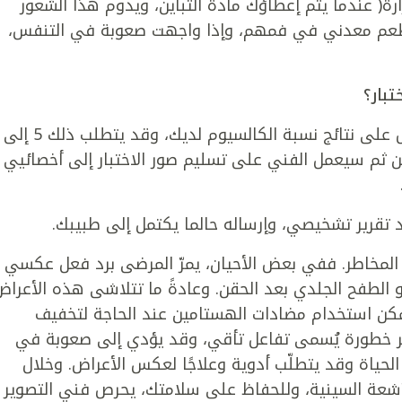
رة( عندما يتم إعطاؤك مادة التباين، ويدوم هذا الشعور
يشعر البعض بطعم معدني في فمهم، وإذا واجهت صعوبة في التنفس،
بار؟
وبعد إجراء الاختبار، قد ينبغي الانتظار للحصول على نتائج نسبة الكالسيوم لديك، وقد يتطلب ذلك 5 إلى
ن ثم سيعمل الفني على تسليم صور الاختبار إلى أخصائيي
تقرير تشخيصي، وإرساله حالما يكتمل إلى طبيبك.
ل المخاطر. ففي بعض الأحيان، يمرّ المرضى برد فعل عكسي
و الطفح الجلدي بعد الحقن. وعادةً ما تتلاشى هذه الأعراض
كن استخدام مضادات الهستامين عند الحاجة لتخفيف
ثر خطورة يُسمى تفاعل تأقي، وقد يؤدي إلى صعوبة في
لحياة وقد يتطلّب أدوية وعلاجًا لعكس الأعراض. وخلال
أشعة السينية، وللحفاظ على سلامتك، يحرص فني التصوير