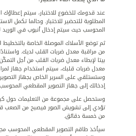
عند قدومك للخضوع للاختبار، سيتم إعطاؤك اس
المطلوبة للتحضير للاختبار. وحالما تكمل الا
المحوسب حيث سيتم إدخال أنبوب في الوريد لإ
ثم توضع الأسلاك الموصلة الخاصة بالتخطيط ا
من مراقبة معدل ضربات القلب لديك. واستنادً
بيتا لإبطاء معدل ضربات القلب من أجل التمكّن
معدل ضربات قلبك، سيتم استخدام جهاز لمراق
وستستلقي على السرير الخاص بجهاز التصوير
إدخالك إلى جهاز التصوير المقطعي المحوسب.
وستحصل على مجموعة من التعليمات حول كيفية 
تؤدي إلى تشويش الصور فيصبح من الصعب قراء
من خمسة دقائق.
سيأخذ طاقم التصوير المقطعي المحوسب مجموعة