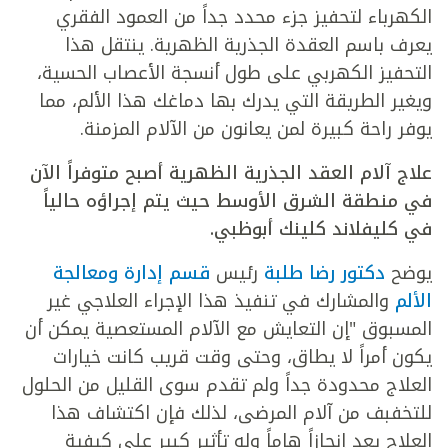
الكهرباء لتحفيز جزء محدد جداً من العمود الفقري
يعرف باسم العقدة الجذرية الظهرية. ينتقل هذا
التحفيز الكهربي على طول أنسجة الأعصاب الحسية،
ويغير الطريقة التي يدرك بها دماغك هذا الألم، مما
يوفر راحة كبيرة لمن يعانون من الآلام المزمنة.
علاج آلام العقد الجذرية الظهرية أصبح متوفراً الآن
في منطقة الشرق الأوسط حيث يتم إجراؤه حالياً
في كليفلاند كلينك أبوظبي.
يوضح
دكتور رضا طلبة
رئيس
قسم إدارة ومعالجة
الألم
والمشارك في تنفيذ هذا الإجراء العلاجي غير
المسبوق "إن التعايش مع الآلام المستعصية يمكن أن
يكون أمراً لا يطاق، وحتى وقت قريب كانت خيارات
العلاج محدودة جداً ولم تقدم سوى القليل من الحلول
للتخفبف من آلام المرضى، لذلك فإن اكتشاف هذا
العلاج يعد إنجازاً هاماً وله تأثير كبير على كيفية