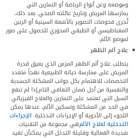
وموضعه وعن أنواع الرياضة أو التمارين التي
يمارسها المريض وتاريخ عائلته الصحي. بعد ذلك،
تُجرى فحوصات التصوير بالأشعة السينية أو الرنين
المغناطيسي أو الطبقي المحوري للحصول على صور
لموضع الألم.
علاج ألم الظهر
يتطلب علاج ألم الظهر المزمن الذي يعيق قدرة
المريض على ممارسة حياته الطبيعية نهجاً متعدد
التخصصات للاهتمام بكل جوانب المشكلة الجسدية
والنفسية من أجل ضمان التعافي التام.إذا لم تنفع
السبل التي تعتمد على التمارين والعلاج الفيزيائي
في الحد من المشكلة وتسكين الألم، عندها يمكن
اللجوء إلى الأدوية أو الإجراءات التدخلية.
الإجراءات
التدخلية لعلاج الألم
هي مجموعة من التقنيات
شديدة الفعالية وقليلة التدخل التي يمكنأن تفيد