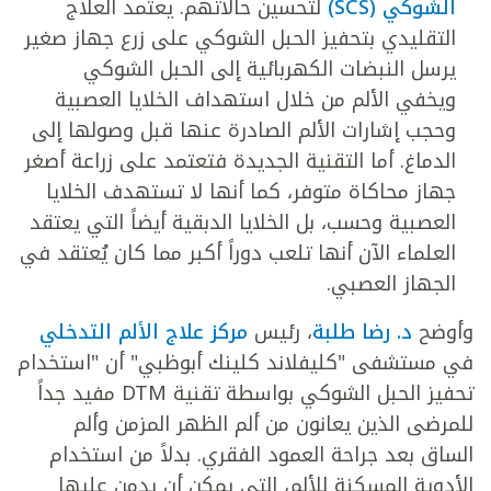
الشوكي (SCS)
لتحسين حالاتهم. يعتمد العلاج
التقليدي بتحفيز الحبل الشوكي على زرع جهاز صغير
يرسل النبضات الكهربائية إلى الحبل الشوكي
ويخفي الألم من خلال استهداف الخلايا العصبية
وحجب إشارات الألم الصادرة عنها قبل وصولها إلى
الدماغ. أما التقنية الجديدة فتعتمد على زراعة أصغر
جهاز محاكاة متوفر، كما أنها لا تستهدف الخلايا
العصبية وحسب، بل الخلايا الدبقية أيضاً التي يعتقد
العلماء الآن أنها تلعب دوراً أكبر مما كان يُعتقد في
الجهاز العصبي.
وأوضح
د. رضا طلبة
، رئيس
مركز علاج الألم التدخلي
في مستشفى "كليفلاند كلينك أبوظبي" أن "استخدام
تحفيز الحبل الشوكي بواسطة تقنية DTM مفيد جداً
للمرضى الذين يعانون من ألم الظهر المزمن وألم
الساق بعد جراحة العمود الفقري. بدلاً من استخدام
الأدوية المسكنة للألم، التي يمكن أن يدمن عليها