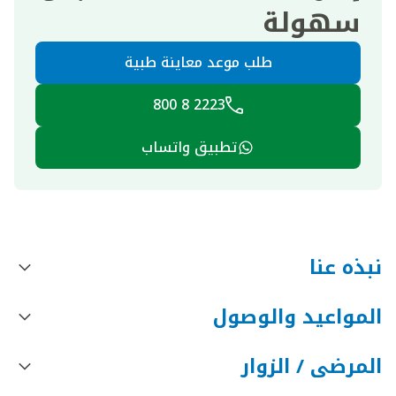
سهولة
طلب موعد معاينة طبية
2223 8 800
تطبيق واتساب
نبذه عنا
المواعيد والوصول
المرضى / الزوار