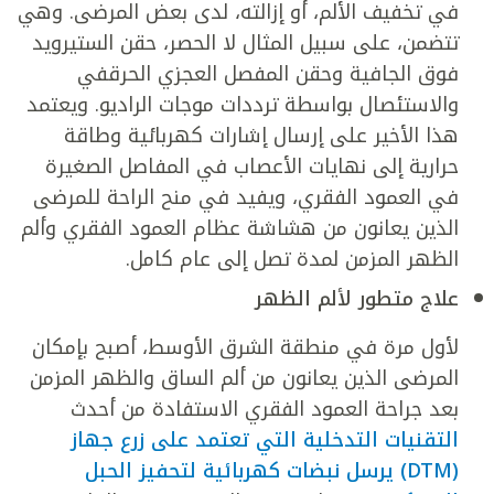
في تخفيف الألم، أو إزالته، لدى بعض المرضى. وهي
تتضمن، على سبيل المثال لا الحصر، حقن الستيرويد
فوق الجافية وحقن المفصل العجزي الحرقفي
والاستئصال بواسطة ترددات موجات الراديو. ويعتمد
هذا الأخير على إرسال إشارات كهربائية وطاقة
حرارية إلى نهايات الأعصاب في المفاصل الصغيرة
في العمود الفقري، ويفيد في منح الراحة للمرضى
الذين يعانون من هشاشة عظام العمود الفقري وألم
الظهر المزمن لمدة تصل إلى عام كامل.
علاج متطور لألم الظهر
لأول مرة في منطقة الشرق الأوسط، أصبح بإمكان
المرضى الذين يعانون من ألم الساق والظهر المزمن
بعد جراحة العمود الفقري الاستفادة من أحدث
التقنيات التدخلية التي تعتمد على زرع جهاز
(DTM) يرسل نبضات كهربائية لتحفيز الحبل