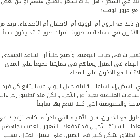
كائك في السكن؟ هل بدأت تشعر بالضيق منهم أو من بعض
 مع مرور الوقت؟
ن ذلك مع الزوج أم الزوجة أم الأطفال أم الأصدقاء، يزيد من
الآخرين في مساحة محصورة لفترات طويلة قد يكون مسألة
كوفيد-19) الكثير من التغييرات في حياتنا اليومية، وأصبح جلياً أن التباعد الجسدي
 البقاء في المنزل يساهم في حمايتنا جميعاً على المدى
اقاتنا مع الآخرين على المحك.
السكن إلا لساعات قليلة خلال اليوم، فيما يتابع كل فرد
اعات المتبقية بعيداً عن الأخرين. لكن منذ تطبيق إجراءات
حة والخصوصية التي كننا ننعم بها سابقاً.
ل مع الآخرين، فإن الأشياء التي نادراً ما كانت تزعجك في
العادات السيئة للآخرين قد تدفعك للشعور بالغضب تجاههم
 الطلاق بشكل كبير في الصين، على سبيل المثال، بسبب