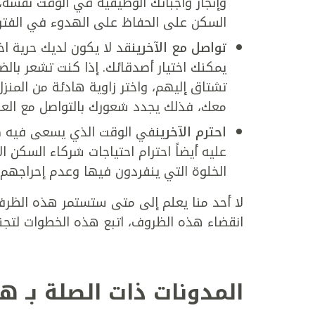
وإنجاز واجباتك الوظيفية في الوقت نفسه، 
السكن على الحفاظ على الهدوء في الفترة 
تواصل مع الآخرين
قد لا يكون لديك حرية اخ
يمكنك اختيار أصدقائك. إذا كنت تشعر بال
تشتاق إليهم، واختر زاوية هادئة من الم
معك، فذلك يجدد شعورك بالتواصل مع العال
احترم الآخرين
في الوقت الذي يسعى فيه كل 
عليه أيضاً احترام احتياجات شركاء السك
الخلوة التي ينفردون فيها وعدم إحراجهم ب
لا أحد منا يعلم إلى متى ستستمر هذه الظرف، 
انقضاء هذه الظروف، اتبع هذه الخطوات لتجن
المدونات ذات الصلة بـ ه