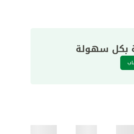
ة بكل سهولة
اب