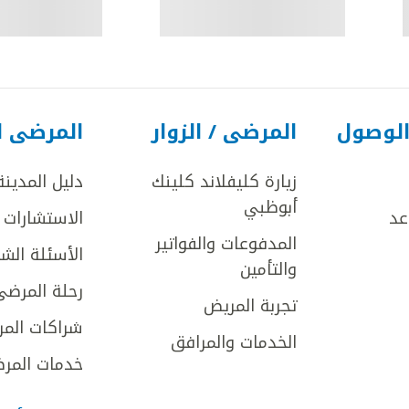
الوصول
المرضى / الزوار
المرضى ا
زيارة كليفلاند كلينك
دليل المدينة
أبوظبي
عد
الاستشارات ا
المدفوعات والفواتير
الأسئلة الش
والتأمين
رحلة المرضى
تجربة المريض
شراكات المر
الخدمات والمرافق
خدمات المرض