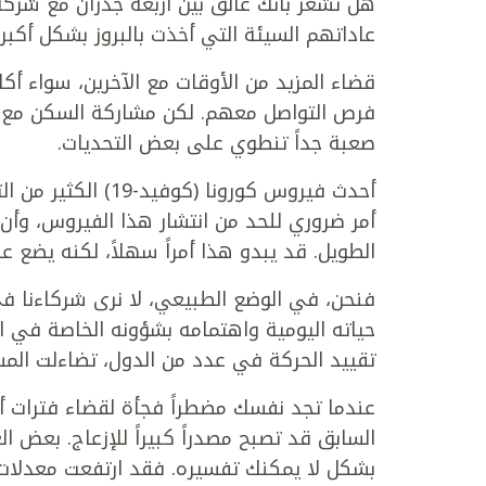
هل تشعر بأنك عالق بين أربعة جدران مع شر
عاداتهم السيئة التي أخذت بالبروز بشكل أكبر
قضاء المزيد من الأوقات مع الآخرين، سواء أكا
فرص التواصل معهم. لكن مشاركة السكن مع 
صعبة جداً تنطوي على بعض التحديات.
أحدث فيروس كورونا (
أمر ضروري للحد من انتشار هذا الفيروس، وأن
الطويل. قد يبدو هذا أمراً سهلاً، لكنه يضع عل
فنحن، في الوضع الطبيعي، لا نرى شركاءنا في 
حياته اليومية واهتمامه بشؤونه الخاصة في الس
تقييد الحركة في عدد من الدول، تضاءلت المسا
عندما تجد نفسك مضطراً فجأة لقضاء فترات أطو
السابق قد تصبح مصدراً كبيراً للإزعاج. بعض 
بشكل لا يمكنك تفسيره. فقد ارتفعت معدلات